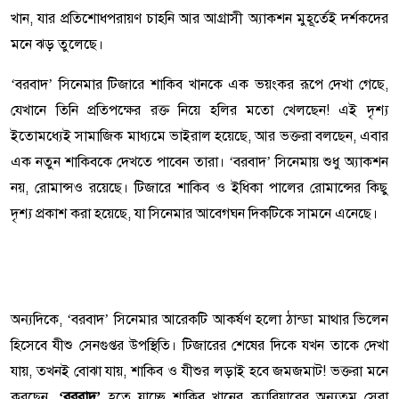
খান, যার প্রতিশোধপরায়ণ চাহনি আর আগ্রাসী অ্যাকশন মুহূর্তেই দর্শকদের
মনে ঝড় তুলেছে।
‘বরবাদ’ সিনেমার টিজারে শাকিব খানকে এক ভয়ংকর রূপে দেখা গেছে,
যেখানে তিনি প্রতিপক্ষের রক্ত নিয়ে হলির মতো খেলছেন! এই দৃশ্য
ইতোমধ্যেই সামাজিক মাধ্যমে ভাইরাল হয়েছে, আর ভক্তরা বলছেন, এবার
এক নতুন শাকিবকে দেখতে পাবেন তারা। ‘বরবাদ’ সিনেমায় শুধু অ্যাকশন
নয়, রোমান্সও রয়েছে। টিজারে শাকিব ও ইধিকা পালের রোমান্সের কিছু
দৃশ্য প্রকাশ করা হয়েছে, যা সিনেমার আবেগঘন দিকটিকে সামনে এনেছে।
অন্যদিকে, ‘বরবাদ’ সিনেমার আরেকটি আকর্ষণ হলো ঠান্ডা মাথার ভিলেন
হিসেবে যীশু সেনগুপ্তর উপস্থিতি। টিজারের শেষের দিকে যখন তাকে দেখা
যায়, তখনই বোঝা যায়, শাকিব ও যীশুর লড়াই হবে জমজমাট! ভক্তরা মনে
করছেন,
‘বরবাদ’
হতে যাচ্ছে শাকিব খানের ক্যারিয়ারের অন্যতম সেরা