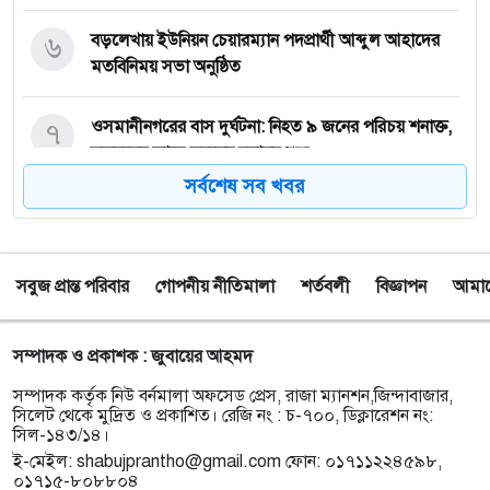
৬
বড়লেখায় ইউনিয়ন চেয়ারম্যান পদপ্রার্থী আব্দুল আহাদের
মতবিনিময় সভা অনুষ্ঠিত
৭
‎ওসমানীনগরের বাস দুর্ঘটনা: নিহত ৯ জনের পরিচয় শনাক্ত,
স্বজনদের কাছে মরদেহ হস্তান্তর শুরু
সর্বশেষ সব খবর
৮
টাঙ্গুয়ার হাওরে গোসল করতে নেমে পানিতে ডুবে
সিরাজগঞ্জের পর্যটকের মৃত্যু
সবুজ প্রান্ত পরিবার
গোপনীয় নীতিমালা
শর্তবলী
বিজ্ঞাপন
আমাদে
৯
তাহিরপুরে কলেজ শিক্ষার্থীর উপর অতর্কিত হামলার
প্রতিবাদে মানববন্ধন অনুষ্ঠিত
সম্পাদক ও প্রকাশক : জুবায়ের আহমদ
১০
পাঁচ বন্ধু মিলে ঘুরতে এসেছিলেন সিলেট, কফিনবন্দি হয়ে
সম্পাদক কর্তৃক নিউ বর্নমালা অফসেড প্রেস, রাজা ম্যানশন,জিন্দাবাজার,
বাড়ি ফিরছেন সাইফুল
সিলেট থেকে মুদ্রিত ও প্রকাশিত। রেজি নং : চ-৭০০, ডিক্লারেশন নং:
সিল-১৪৩/১৪।
ই-মেইল:
shabujprantho@gmail.com
ফোন: ০১৭১১২২৪৫৯৮,
১১
সিলেটে অনুষ্ঠান শেষে ফেরার পথে সড়ক দুর্ঘটনায় প্রাণ গেল
০১৭১৫-৮০৮৮০৪