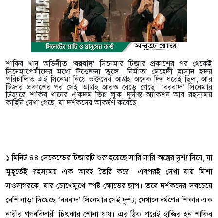
শাকিব খান অভিনীত
‘বরবাদ’
সিনেমার টিজার প্রকাশের পর থেকেই
সিনেমাপ্রেমীদের মধ্যে উত্তেজনা তুঙ্গে। নির্মাতা মেহেদী হাসান হৃদয়
পরিচালিত এই সিনেমা নিয়ে ভক্তদের আগ্রহ অনেক দিন ধরেই ছিল, আর
টিজার প্রকাশের পর সেই আগ্রহ আরও বেড়ে গেছে। ‘বরবাদ’ সিনেমার
টিজারে শাকিব খানের একদম ভিন্ন লুক, দুর্দান্ত অ্যাকশন আর রহস্যময়
কাহিনি দেখা গেছে, যা দর্শকদের আকর্ষণ করেছে।
১ মিনিট ৪৪ সেকেন্ডের টিজারটি শুরু হয়েছে সারি সারি অস্ত্রের দৃশ্য দিয়ে, যা
মুহূর্তেই রহস্যময় এক আবহ তৈরি করে। এরপরই দেখা যায় মিশা
সওদাগরকে, যার চোখেমুখে স্পষ্ট ক্ষোভের ছাপ। তবে দর্শকদের সবচেয়ে
বেশি নাড়া দিয়েছে ‘বরবাদ’ সিনেমার সেই দৃশ্য, যেখানে ধর্ষণের শিকার এক
নারীর গগনবিদারী চিৎকার শোনা যায়। এর ঠিক পরেই হাজির হন শাকিব