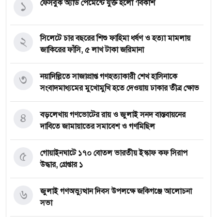
১
ফেসবুক অ্যাড পেমেন্টে যুক্ত হলো ‘বিকাশ
২
সিলেটে চার বছরের শিশু ফাহিমা ধর্ষণ ও হত্যা মামলায়
জাকিরের ফাঁসি, ৫ লাখ টাকা জরিমানা
৩
নয়াদিল্লিতে সাজাপ্রাপ্ত গণহত্যাকারী শেখ হাসিনাকে
সংবাদমাধ্যমের মুখোমুখি হতে দেওয়ায় ঢাকার তীব্র ক্ষোভ
৪
বড়লেখায় গণভোটের রায় ও জুলাই সনদ বাস্তবায়নের
দাবিতে জামায়াতের সমাবেশ ও গণমিছিল
৫
গোয়াইনঘাটে ১৭০ বোতল ভারতীয় ইস্কাফ কফ সিরাপ
উদ্ধার, গ্রেপ্তার ১
৬
জুলাই গণঅভ্যুত্থান দিবস উপলক্ষে জকিগঞ্জে আলোচনা
সভা