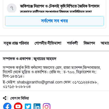
৭
জকিগঞ্জে নিরাপদ ও টেকসই কৃষি নিশ্চিতে জৈবিক উপাদান
ব্যবহারে নারীদের অংশগ্রহণ বিষয়ক মতবিনিময় সভা
সর্বশেষ সব খবর
৮
টাঙ্গুয়ার হাওর অবৈধভাবে অনুপ্রবেশের দায়ে ৬ হাউসবোটে
কে জরিমানা
সবুজ প্রান্ত পরিবার
গোপনীয় নীতিমালা
শর্তবলী
বিজ্ঞাপন
আমাদে
৯
সেপ্টেম্বর থেকে সিলেট ওসমানী বিমানবন্দরে ফের বিদেশি
ফ্লাইট চালু করছে সালামএয়ার
সম্পাদক ও প্রকাশক : জুবায়ের আহমদ
১০
জকিগঞ্জে প্রাইম মিনিস্টার্স গোল্ডকাপ ফুটবল টুর্নামেন্ট
সম্পাদক কর্তৃক নিউ বর্নমালা অফসেড প্রেস, রাজা ম্যানশন,জিন্দাবাজার,
উপলক্ষে প্রস্তুতিমূলক সভা
সিলেট থেকে মুদ্রিত ও প্রকাশিত। রেজি নং : চ-৭০০, ডিক্লারেশন নং:
সিল-১৪৩/১৪।
ই-মেইল:
shabujprantho@gmail.com
ফোন: ০১৭১১২২৪৫৯৮,
১১
যশোরের স্কুলছাত্রীকে নিয়ে সিলেটে আত্মগোপন, মাজার
০১৭১৫-৮০৮৮০৪
গেট থেকে গ্রেফতার হবিগঞ্জের যুবক
সোশ্যাল মিডিয়া
১২
বালাউটে ফ্রি চক্ষু চিকিৎসা ক্যাম্প : প্রায় ৫ শত রোগী
পেলেন চিকিৎসাসেবা, ছানি অপারেশনের জন্য ১৬২ জন