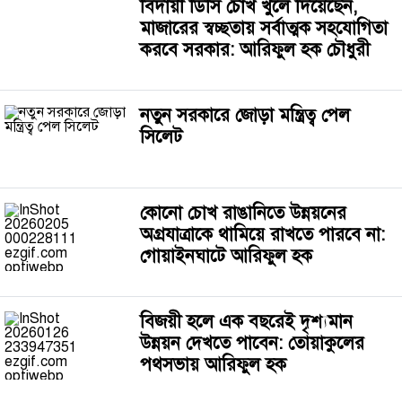
বিদায়ী ডিসি চোখ খুলে দিয়েছেন,
মাজারের স্বচ্ছতায় সর্বাত্মক সহযোগিতা
করবে সরকার: আরিফুল হক চৌধুরী ‎
নতুন সরকারে জোড়া মন্ত্রিত্ব পেল
সিলেট
কোনো চোখ রাঙানিতে উন্নয়নের
অগ্রযাত্রাকে থামিয়ে রাখতে পারবে না:
গোয়াইনঘাটে আরিফুল হক
বিজয়ী হলে এক বছরেই দৃশ্যমান
উন্নয়ন দেখতে পাবেন: তোয়াকুলের
পথসভায় আরিফুল হক ‎