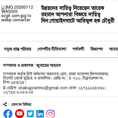
‎উন্নয়নের দায়িত্ব নিয়েছেন তারেক
রহমান আপনারা বিজয়ে দায়িত্ব
নিন:গোয়াইনঘাটে আরিফুল হক চৌধুরী
সবুজ প্রান্ত পরিবার
গোপনীয় নীতিমালা
শর্তবলী
বিজ্ঞাপন
আমাদে
সম্পাদক ও প্রকাশক : জুবায়ের আহমদ
সম্পাদক কর্তৃক নিউ বর্নমালা অফসেড প্রেস, রাজা ম্যানশন,জিন্দাবাজার,
সিলেট থেকে মুদ্রিত ও প্রকাশিত। রেজি নং : চ-৭০০, ডিক্লারেশন নং:
সিল-১৪৩/১৪।
ই-মেইল:
shabujprantho@gmail.com
ফোন: ০১৭১১২২৪৫৯৮,
০১৭১৫-৮০৮৮০৪
সোশ্যাল মিডিয়া