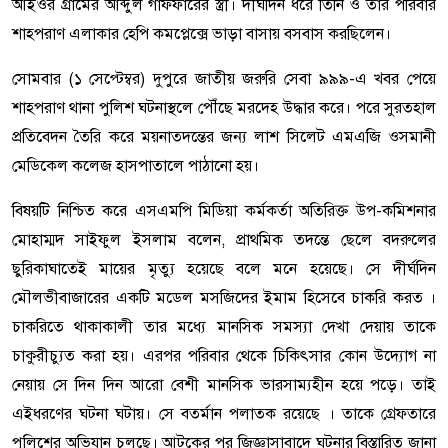
আইওর গ্রামের আব্দুল গাফফারের স্ত্রী। দীর্ঘদিন ধরে তিনি ও তার পরিবার
শাহপরাণ এলাকার হেপি কমপ্লেক্সে ভাড়া বাসায় বসবাস করছিলেন।
সোমবার (১ সেপ্টেম্বর) দুপুরে জাতীয় জরুরি সেবা ৯৯৯-এ খবর পেয়ে
শাহপরাণ থানা পুলিশ ঘটনাস্থলে পৌঁছে মরদেহ উদ্ধার করে। পরে সুরতহাল
প্রতিবেদন তৈরি করে ময়নাতদন্তের জন্য লাশ সিলেট এমএজি ওসমানী
মেডিকেল কলেজ হাসপাতালে পাঠানো হয়।
বিষয়টি নিশ্চিত করে এসএমপি মিডিয়া কর্মকর্তা অতিরিক্ত উপ-কমিশনার
মোহাম্মদ সাইফুল ইসলাম বলেন, প্রাথমিক তদন্তে ছেলে বদরুলের
ছুরিকাঘাতেই মায়ের মৃত্যু হয়েছে বলে মনে হয়েছে। সে দীর্ঘদিন
মৌলভীবাজারের একটি মডেল মসজিদের ইমাম হিসেবে চাকরি করত ।
চাকরিতে থাকাকালী তার মধ্যে মানসিক সমস্যা দেখা দেয়ায় তাকে
চাকুরীচ্যুত করা হয়। এরপর পরিবার থেকে চিকিৎসার কোন উদ্যোগ না
নেয়ায় সে দিন দিন আরো বেশী মানসিক ভারসাম্যহীন হয়ে পড়ে। তাই
এইধরণের ঘটনা ঘটায়। সে বতর্মান পলাতক রয়েছে । তাকে গ্রেফতারে
পুলিশের অভিযান চলছে। আটকের পর জিজ্ঞাসাবাদে ঘটনার বিস্তারিত জানা