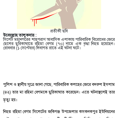
প্রতীকী ছবি
উবেদুল্লাহ তালুকদার :
সিলেট মহানগরের শাহপরাণ আবাসিক এলাকায় পারিবারিক বিরোধের জেরে
ছেলের ছুরিকাঘাতে রহিমা বেগম (৭০) নামে এক বৃদ্ধা নিহত হয়েছেন।
রোববার (১ সেপ্টেম্বর) দিবাগত রাতে এই ঘটনা ঘটে।
পুলিশ ও স্থানীয় সূত্রে জানা গেছে, পারিবারিক কলহের জেরে বদরুল ইসলাম
(৪২) তার মা রহিমা বেগমকে ছুরিকাঘাত করেছেন। এতে ঘটনাস্থলেই তার
মৃত্যু হয়।
নিহত রহিমা বেগম সিলেটের জকিগঞ্জ উপজেলার কসকনকপুর ইউনিয়নের