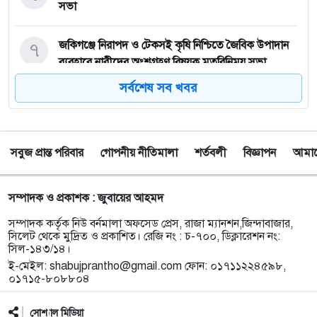
সভা
৭
জকিগঞ্জে নিরাপদ ও টেকসই কৃষি নিশ্চিতে জৈবিক উপাদান
ব্যবহারে নারীদের অংশগ্রহণ বিষয়ক মতবিনিময় সভা
সর্বশেষ সব খবর
৮
টাঙ্গুয়ার হাওর অবৈধভাবে অনুপ্রবেশের দায়ে ৬ হাউসবোটে
কে জরিমানা
সবুজ প্রান্ত পরিবার
গোপনীয় নীতিমালা
শর্তবলী
বিজ্ঞাপন
আমাদে
৯
সেপ্টেম্বর থেকে সিলেট ওসমানী বিমানবন্দরে ফের বিদেশি
ফ্লাইট চালু করছে সালামএয়ার
সম্পাদক ও প্রকাশক : জুবায়ের আহমদ
১০
জকিগঞ্জে প্রাইম মিনিস্টার্স গোল্ডকাপ ফুটবল টুর্নামেন্ট
সম্পাদক কর্তৃক নিউ বর্নমালা অফসেড প্রেস, রাজা ম্যানশন,জিন্দাবাজার,
উপলক্ষে প্রস্তুতিমূলক সভা
সিলেট থেকে মুদ্রিত ও প্রকাশিত। রেজি নং : চ-৭০০, ডিক্লারেশন নং:
সিল-১৪৩/১৪।
ই-মেইল:
shabujprantho@gmail.com
ফোন: ০১৭১১২২৪৫৯৮,
১১
যশোরের স্কুলছাত্রীকে নিয়ে সিলেটে আত্মগোপন, মাজার
০১৭১৫-৮০৮৮০৪
গেট থেকে গ্রেফতার হবিগঞ্জের যুবক
সোশ্যাল মিডিয়া