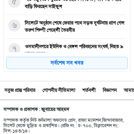
৫
বাড়ি ফিরছেন সাইফুল
৬
সিলেটে অনুষ্ঠান শেষে ফেরার পথে সড়ক দুর্ঘটনায় প্রাণ গেল
তরুণ শিল্পী পেহেলী ভৈরবীর
৭
ওসমানীনগরে ইউনিক ও বেঙ্গল পরিবহনের সংঘর্ষ, নিহত ৯
আহত অন্তত ২৫
সর্বশেষ সব খবর
৮
ফেসবুক অ্যাড পেমেন্টে যুক্ত হলো ‘বিকাশ
সবুজ প্রান্ত পরিবার
গোপনীয় নীতিমালা
শর্তবলী
বিজ্ঞাপন
আমাদে
৯
সিলেটে চার বছরের শিশু ফাহিমা ধর্ষণ ও হত্যা মামলায়
জাকিরের ফাঁসি, ৫ লাখ টাকা জরিমানা
সম্পাদক ও প্রকাশক : জুবায়ের আহমদ
১০
নয়াদিল্লিতে সাজাপ্রাপ্ত গণহত্যাকারী শেখ হাসিনাকে
সম্পাদক কর্তৃক নিউ বর্নমালা অফসেড প্রেস, রাজা ম্যানশন,জিন্দাবাজার,
সংবাদমাধ্যমের মুখোমুখি হতে দেওয়ায় ঢাকার তীব্র ক্ষোভ
সিলেট থেকে মুদ্রিত ও প্রকাশিত। রেজি নং : চ-৭০০, ডিক্লারেশন নং:
সিল-১৪৩/১৪।