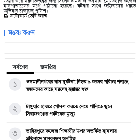
উদ্ধার করে ময়নাতদন্তের জন্য সিলেট এমএজি ওসমানী মেডিক্যাল কলেজ
হাসপাতালেের মর্গে পাঠানো হয়েছে। ঘটনার সাথে জড়িতদের ধরতে
অভিযান চালাচ্ছে পুলিশ।’
📸 ফটোকার্ড তৈরি করুন
মন্তব্য করুন
সর্বশেষ
জনপ্রিয়
১
‎ওসমানীনগরের বাস দুর্ঘটনা: নিহত ৯ জনের পরিচয় শনাক্ত,
স্বজনদের কাছে মরদেহ হস্তান্তর শুরু
২
টাঙ্গুয়ার হাওরে গোসল করতে নেমে পানিতে ডুবে
সিরাজগঞ্জের পর্যটকের মৃত্যু
৩
তাহিরপুরে কলেজ শিক্ষার্থীর উপর অতর্কিত হামলার
প্রতিবাদে মানববন্ধন অনুষ্ঠিত