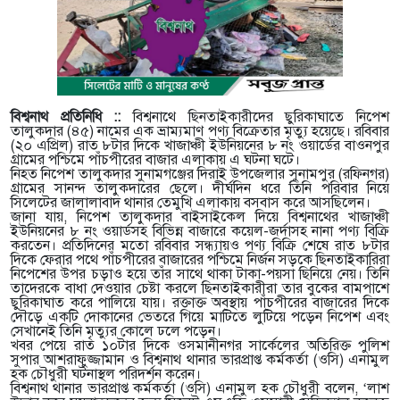
বিশ্বনাথ প্রতিনিধি ::
বিশ্বনাথে ছিনতাইকারীদের ছুরিকাঘাতে নিপেশ
তালুকদার (৪৫) নামের এক ভ্রাম্যমাণ পণ্য বিক্রেতার মৃত্যু হয়েছে। রবিবার
(২০ এপ্রিল) রাত ৮টার দিকে খাজাঞ্চী ইউনিয়নের ৮ নং ওয়ার্ডের বাওনপুর
গ্রামের পশ্চিমে পাঁচপীরের বাজার এলাকায় এ ঘটনা ঘটে।
নিহত নিপেশ তালুকদার সুনামগঞ্জের দিরাই উপজেলার সুনামপুর (রফিনগর)
গ্রামের সানন্দ তালুকদারের ছেলে। দীর্ঘদিন ধরে তিনি পরিবার নিয়ে
সিলেটের জালালাবাদ থানার তেমুখি এলাকায় বসবাস করে আসছিলেন।
জানা যায়, নিপেশ তালুকদার বাইসাইকেল দিয়ে বিশ্বনাথের খাজাঞ্চী
ইউনিয়নের ৮ নং ওয়ার্ডসহ বিভিন্ন বাজারে কয়েল-জর্দাসহ নানা পণ্য বিক্রি
করতেন। প্রতিদিনের মতো রবিবার সন্ধ্যায়ও পণ্য বিক্রি শেষে রাত ৮টার
দিকে ফেরার পথে পাঁচপীরের বাজারের পশ্চিমে নির্জন সড়কে ছিনতাইকারিরা
নিপেশের উপর চড়াও হয়ে তাঁর সাথে থাকা টাকা-পয়সা ছিনিয়ে নেয়। তিনি
তাদেরকে বাধা দেওয়ার চেষ্টা করলে ছিনতাইকারীরা তার বুকের বামপাশে
ছুরিকাঘাত করে পালিয়ে যায়। রক্তাক্ত অবস্থায় পাঁচপীরের বাজারের দিকে
দৌড়ে একটি দোকানের ভেতরে গিয়ে মাটিতে লুটিয়ে পড়েন নিপেশ এবং
সেখানেই তিনি মৃত্যুর কোলে ঢলে পড়েন।
খবর পেয়ে রাত ১০টার দিকে ওসমানীনগর সার্কেলের অতিরিক্ত পুলিশ
সুপার আশরাফুজ্জামান ও বিশ্বনাথ থানার ভারপ্রাপ্ত কর্মকর্তা (ওসি) এনামুল
হক চৌধুরী ঘটনাস্থল পরিদর্শন করেন।
বিশ্বনাথ থানার ভারপ্রাপ্ত কর্মকর্তা (ওসি) এনামুল হক চৌধুরী বলেন, ‘লাশ