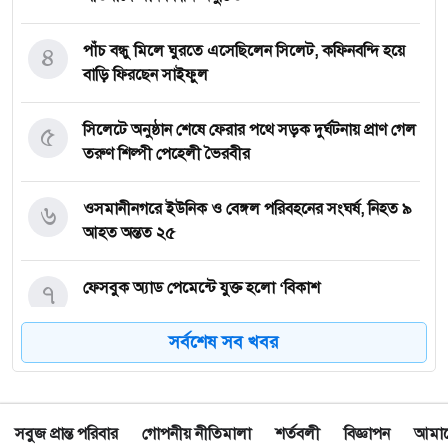
৪
পাঁচ বন্ধু মিলে ঘুরতে এসেছিলেন সিলেট, কফিনবন্দি হয়ে
বাড়ি ফিরছেন সাইফুল
৫
সিলেটে অনুষ্ঠান শেষে ফেরার পথে সড়ক দুর্ঘটনায় প্রাণ গেল
তরুণ শিল্পী পেহেলী ভৈরবীর
৬
ওসমানীনগরে ইউনিক ও বেঙ্গল পরিবহনের সংঘর্ষ, নিহত ৯
আহত অন্তত ২৫
৭
ফেসবুক অ্যাড পেমেন্টে যুক্ত হলো ‘বিকাশ
সর্বশেষ সব খবর
৮
সিলেটে চার বছরের শিশু ফাহিমা ধর্ষণ ও হত্যা মামলায়
জাকিরের ফাঁসি, ৫ লাখ টাকা জরিমানা
সবুজ প্রান্ত পরিবার
গোপনীয় নীতিমালা
শর্তবলী
বিজ্ঞাপন
আমাদে
৯
নয়াদিল্লিতে সাজাপ্রাপ্ত গণহত্যাকারী শেখ হাসিনাকে