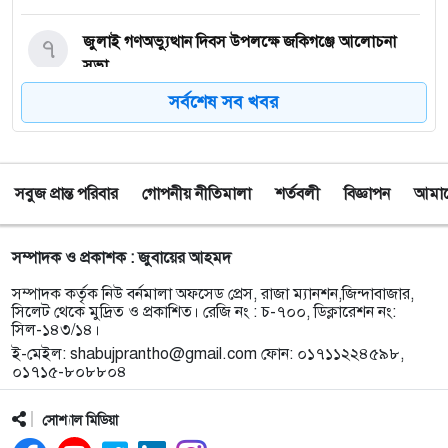
৭
জুলাই গণঅভ্যুত্থান দিবস উপলক্ষে জকিগঞ্জে আলোচনা
সভা
সর্বশেষ সব খবর
৮
জকিগঞ্জে নিরাপদ ও টেকসই কৃষি নিশ্চিতে জৈবিক উপাদান
ব্যবহারে নারীদের অংশগ্রহণ বিষয়ক মতবিনিময় সভা
সবুজ প্রান্ত পরিবার
গোপনীয় নীতিমালা
শর্তবলী
বিজ্ঞাপন
আমাদে
৯
টাঙ্গুয়ার হাওর অবৈধভাবে অনুপ্রবেশের দায়ে ৬ হাউসবোটে
কে জরিমানা
সম্পাদক ও প্রকাশক : জুবায়ের আহমদ
১০
সেপ্টেম্বর থেকে সিলেট ওসমানী বিমানবন্দরে ফের বিদেশি
সম্পাদক কর্তৃক নিউ বর্নমালা অফসেড প্রেস, রাজা ম্যানশন,জিন্দাবাজার,
ফ্লাইট চালু করছে সালামএয়ার
সিলেট থেকে মুদ্রিত ও প্রকাশিত। রেজি নং : চ-৭০০, ডিক্লারেশন নং:
সিল-১৪৩/১৪।
ই-মেইল:
shabujprantho@gmail.com
ফোন: ০১৭১১২২৪৫৯৮,
১১
জকিগঞ্জে প্রাইম মিনিস্টার্স গোল্ডকাপ ফুটবল টুর্নামেন্ট
০১৭১৫-৮০৮৮০৪
উপলক্ষে প্রস্তুতিমূলক সভা
সোশ্যাল মিডিয়া
১২
যশোরের স্কুলছাত্রীকে নিয়ে সিলেটে আত্মগোপন, মাজার