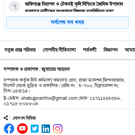
৭
জকিগঞ্জে নিরাপদ ও টেকসই কৃষি নিশ্চিতে জৈবিক উপাদান
ব্যবহারে নারীদের অংশগ্রহণ বিষয়ক মতবিনিময় সভা
সর্বশেষ সব খবর
৮
টাঙ্গুয়ার হাওর অবৈধভাবে অনুপ্রবেশের দায়ে ৬ হাউসবোটে
কে জরিমানা
সবুজ প্রান্ত পরিবার
গোপনীয় নীতিমালা
শর্তবলী
বিজ্ঞাপন
আমাদে
৯
সেপ্টেম্বর থেকে সিলেট ওসমানী বিমানবন্দরে ফের বিদেশি
ফ্লাইট চালু করছে সালামএয়ার
সম্পাদক ও প্রকাশক : জুবায়ের আহমদ
১০
জকিগঞ্জে প্রাইম মিনিস্টার্স গোল্ডকাপ ফুটবল টুর্নামেন্ট
সম্পাদক কর্তৃক নিউ বর্নমালা অফসেড প্রেস, রাজা ম্যানশন,জিন্দাবাজার,
উপলক্ষে প্রস্তুতিমূলক সভা
সিলেট থেকে মুদ্রিত ও প্রকাশিত। রেজি নং : চ-৭০০, ডিক্লারেশন নং:
সিল-১৪৩/১৪।
ই-মেইল:
shabujprantho@gmail.com
ফোন: ০১৭১১২২৪৫৯৮,
১১
যশোরের স্কুলছাত্রীকে নিয়ে সিলেটে আত্মগোপন, মাজার
০১৭১৫-৮০৮৮০৪
গেট থেকে গ্রেফতার হবিগঞ্জের যুবক
সোশ্যাল মিডিয়া
১২
বালাউটে ফ্রি চক্ষু চিকিৎসা ক্যাম্প : প্রায় ৫ শত রোগী
পেলেন চিকিৎসাসেবা, ছানি অপারেশনের জন্য ১৬২ জন