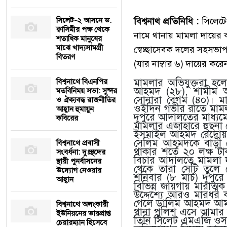
সিলেট-২ আসনে ড.
বিশ্বনাথ প্রতিনিধি :
সিলেটের
ক্বাসিমীর পক্ষ থেকে
নামে থানায় মামলা দায়ের ক
শতাধিক মানুষের
মাঝে খাদ্যসামগ্রী
স্বেচ্ছাসেবক দলের সহসভাপ
বিতরণ
(যার নাম্বার ৬) দায়ের করে
মামলার অভিযুক্তরা হ
বিশ্বনাথে বিএনপির
আহমদ (২৮), শামীম আ
মতবিনিময় সভা: সুন্দর
সোনারা বেগম (৪০)। ম
ও ঐক্যবদ্ধ রাজনীতির
ওইদিন গভীর রাতে মামলার
আহ্বান হুমায়ুন
দুপুরে আদালতের মাধ্যম
কবিরের
মামলার এজাহারে হুছনা
ইসমাইল আহমদ রেদোয়ান 
সেলিম আহমদকে বাড়ী ছ
বিশ্বনাথে প্রবাসী
থাকার শর্তে ২০ লক্ষ 
সংবর্ধনা: দুঃস্থদের
বিচার আদালতে মামলা দ
স্থায়ী পুনর্বাসনের
থেকে তারা সেটি তুলে
উদ্যোগ নেওয়ার
শনিবার (৮ মার্চ) দুপুর
আহ্বান
বিভিন্ন জায়গায় মারাত্
উদ্দেশ্যে আরও মারধর
গেলে ডালিম আহমদ আমা
বিশ্বনাথে অলংকারী
থানা পুলিশ এসে আমার স
ইউনিয়নের ভারপ্রাপ্ত
তিনি সিলেট এমএজি ওসম
চেয়ারম্যান হিসেবে