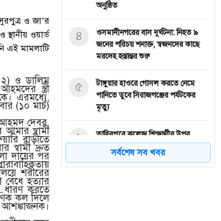
অনুষ্ঠিত
ুরপুত্র ও জা’র
৪
‎ওসমানীনগরের বাস দুর্ঘটনা: নিহত ৯
স্থানীয় ওয়ার্ড
জনের পরিচয় শনাক্ত, স্বজনদের কাছে
িনি এই মামলাটি
মরদেহ হস্তান্তর শুরু
৪২) ও ডালিম
৫
টাঙ্গুয়ার হাওরে গোসল করতে নেমে
মদের স্ত্রী
পানিতে ডুবে সিরাজগঞ্জের পর্যটকের
ে। এরমধ্যে,
ার (১০ মার্চ)
মৃত্যু
ম আহমদ দেবর,
 আমার স্বামী
৬
তাহিরপুরে কলেজ শিক্ষার্থীর উপর
য়ারি বাড়ীতে
অতর্কিত হামলার প্রতিবাদে মানববন্ধন
স্বামী দ্রুত
সর্বশেষ সব খবর
মলা দায়ের পর
অনুষ্ঠিত
ারাবাহিকতায়
চালিয়ে শরীরের
বেঁধে হত্যার
৭
পাঁচ বন্ধু মিলে ঘুরতে এসেছিলেন
ও ধারণ করতে
ণিক কল দিলে
সিলেট, কফিনবন্দি হয়ে বাড়ি ফিরছেন
ে আশঙ্কাজনক।
সাইফুল