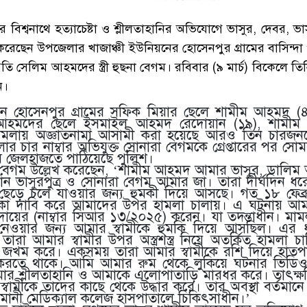
 বিশ্বনাথে হত্যাচেষ্টা ও শ্লীলতাহানির অভিযোগে ভাসুর, দেবর, ভাস
রেছেন উপজেলার খাজাঞ্চী ইউনিয়নের হোসেনপুর গ্রামের বাসিন্দা ও 
তি সেলিম আহমদের স্ত্রী হুছনা বেগম। রবিবার (৯ মার্চ) বিকেলে ত
ন।
লেন হোসেনপুর গ্রামের সফিক মিয়ার ছেলে শামীম আহমদ (
হমদের ছেলে ইসমাইল আহমদ রেদোয়ান (১৯), শামীম আহ
ামলায় অজ্ঞাতনামা আসামী করা হয়েছে আরও তিন চারজনক
 চার নাম্বার অভিযুক্ত সোনারা বেগমকে গ্রেপ্তারের পর সোমব
ে জেলহাজতে পাঠিয়েছে পুলিশ।
 বেগম উল্লেখ করেছেন, ‘শামীম আহমদ আমার ভাসুর, ডালি
ভাসুরপুত্র ও সোনারা বেগম আমার জা। তারা দীর্ঘদিন ধরে
েড়ে চলে যাওয়ার জন্য হুমকী দিয়ে আসছে। গত ১৮ ফেব্রু
টাকা দাবি করে আমাদের উপর হামলা চালায়। এ ঘটনায় আমার 
ায়ের (নাম্বার সিআর ১৩/২০২৫) করেন। যা তদন্তাধীন। মা
 নেওয়ার জন্য আমার স্বামীকে হুমকি দিয়ে আসছিল। এর ধ
ে তারা আমার স্বামীর উপর অস্ত্রশস্ত্র নিয়ে অতর্কিত হামলা 
মক জখম করে। একসময় তারা আমার স্বামীকে রশি দিয়ে হাতপা 
 করতে থাকে। আমি আমার রুম থেকে লুকিয়ে ঘটনার ভিডি
র শ্লীলতাহানি ও আমাকে এলোপাতাড়ি মারধর করে। তাৎক্ষ
্বামীকে তাদের কাছে থেকে উদ্ধার করে। তার অবস্থা বর্তমান
ানী মেডিক্যাল কলেজ হাসপাতালে চিকিৎসাধীন।’