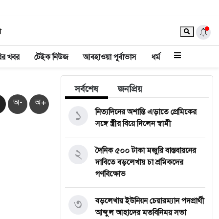
া
ির খবর
টেইক নিউজ
আবহাওয়া পূর্বাভাস
ধর্ম
সর্বশেষ
জনপ্রিয়
অ-
অ+
১
নিত্যদিনের অশান্তি এড়াতে প্রেমিকের
সঙ্গে স্ত্রীর বিয়ে দিলেন স্বামী
২
দৈনিক ৫০০ টাকা মজুরি বাস্তবায়নের
দাবিতে বড়লেখায় চা শ্রমিকদের
গণবিক্ষোভ
৩
বড়লেখায় ইউনিয়ন চেয়ারম্যান পদপ্রার্থী
আব্দুল আহাদের মতবিনিময় সভা