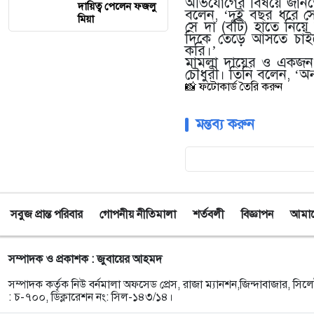
অভিযোগের বিষয়ে জানত
দায়িত্ব পেলেন ফজলু
বলেন, ‘দুই বছর ধরে স
মিয়া ‎
সে দা (বটি) হাতে নি
দিকে তেড়ে আসতে চাইলে 
করি।’
মামলা দায়ের ও একজন গ্র
চৌধুরী। তিনি বলেন, ‘অন
📸 ফটোকার্ড তৈরি করুন
মন্তব্য করুন
সবুজ প্রান্ত পরিবার
গোপনীয় নীতিমালা
শর্তবলী
বিজ্ঞাপন
আমাদে
সম্পাদক ও প্রকাশক : জুবায়ের আহমদ
সম্পাদক কর্তৃক নিউ বর্নমালা অফসেড প্রেস, রাজা ম্যানশন,জিন্দাবাজার, সিলে
: চ-৭০০, ডিক্লারেশন নং: সিল-১৪৩/১৪।