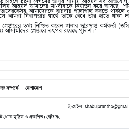
ে চাইলে হুছনা বেগমের ভাসুর শামীম আহমদ সব অভিযোগ অ
েলিম আহমদ আমাদের মা-বাবাকে নির্যাতন করে আসছে। শনি
য়ে তাদেরকেসহ আমাদেরকে বারবার গালাগাল করতে থাকলে
আমরা নিরাপত্তার স্বার্থে তাকে বেঁধে তাঁর হাতে থাকা দা 
েপ্তারের তথ্য নিশ্চিত করেন থানার ভারপ্রাপ্ত কর্মকর্তা (ও
্য আসামীদের গ্রেপ্তারে তৎপর রয়েছে পুলিশ।’
র সম্পর্কে
যোগাযোগ
ই-মেইল:
shabujprantho@gmai
ট থেকে মুদ্রিত ও প্রকাশিত। রেজি নং