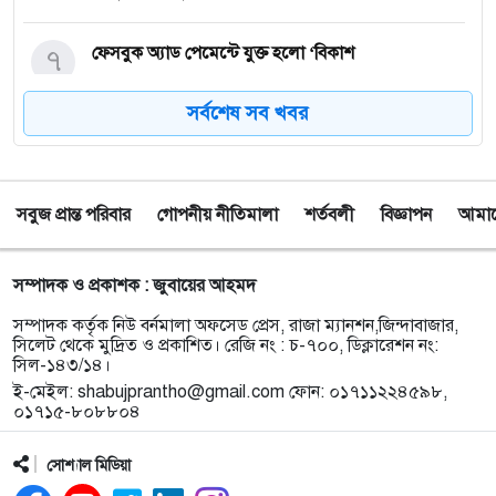
৭
ফেসবুক অ্যাড পেমেন্টে যুক্ত হলো ‘বিকাশ
সর্বশেষ সব খবর
৮
সিলেটে চার বছরের শিশু ফাহিমা ধর্ষণ ও হত্যা মামলায়
জাকিরের ফাঁসি, ৫ লাখ টাকা জরিমানা
সবুজ প্রান্ত পরিবার
গোপনীয় নীতিমালা
শর্তবলী
বিজ্ঞাপন
আমাদে
৯
নয়াদিল্লিতে সাজাপ্রাপ্ত গণহত্যাকারী শেখ হাসিনাকে
সংবাদমাধ্যমের মুখোমুখি হতে দেওয়ায় ঢাকার তীব্র ক্ষোভ
সম্পাদক ও প্রকাশক : জুবায়ের আহমদ
১০
বড়লেখায় গণভোটের রায় ও জুলাই সনদ বাস্তবায়নের
সম্পাদক কর্তৃক নিউ বর্নমালা অফসেড প্রেস, রাজা ম্যানশন,জিন্দাবাজার,
দাবিতে জামায়াতের সমাবেশ ও গণমিছিল
সিলেট থেকে মুদ্রিত ও প্রকাশিত। রেজি নং : চ-৭০০, ডিক্লারেশন নং:
সিল-১৪৩/১৪।
ই-মেইল:
shabujprantho@gmail.com
ফোন: ০১৭১১২২৪৫৯৮,
১১
গোয়াইনঘাটে ১৭০ বোতল ভারতীয় ইস্কাফ কফ সিরাপ
০১৭১৫-৮০৮৮০৪
উদ্ধার, গ্রেপ্তার ১
সোশ্যাল মিডিয়া
১২
জুলাই গণঅভ্যুত্থান দিবস উপলক্ষে জকিগঞ্জে আলোচনা