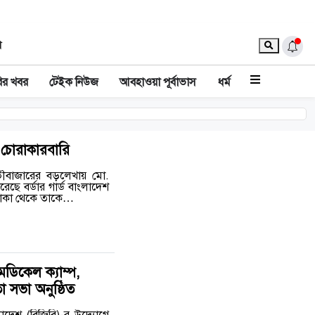
া
ির খবর
টেইক নিউজ
আবহাওয়া পূর্বাভাস
ধর্ম
 চোরাকারবারি
ভীবাজারের বড়লেখায় মো.
ছে বর্ডার গার্ড বাংলাদেশ
এলাকা থেকে তাকে…
েডিকেল ক্যাম্প,
া সভা অনুষ্ঠিত
লাদেশ (বিজিবি)-র উদ্যোগে