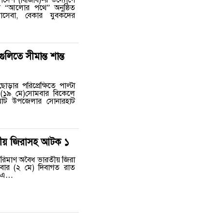
ন “আলোর পথে” অনুষ্ঠিত
াসেবা, বেকার যুবকদের
িতে সীমান্ত শান্ত
ড়ার পরিপ্রেক্ষিতে পাল্টা
ল (১৯ মে)সোমবার বিকেলে
নঘাট উপজেলার সোনারহাট
রতীয় জিরাসহ আটক ১
পরিমাণ অবৈধ ভারতীয় জিরা
ার (২ মে) দিবাগত রাত
য় এ…