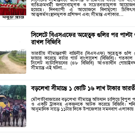
ব্যতিক্রমধর্মী জনসেবামূলক ও সচেতনতামূলক আয়োজ
হয়েছে। দিনব্যাপী এ আয়োজনে বিনামূল্যে চিকিৎস
আত্মকর্মসংস্থানমূলক প্রশিক্ষণ এবং সীমান্ত এলাকার…
সিলেটে বিএসএফের অহেতুক গুলির পর পাল্টা গুল
রাখল বিজিবি
ভারতীয় সীমান্তরক্ষী বাহিনীর (বিএসএফ) অহেতুক গুলি ছো
ফায়ার করেছে বর্ডার গার্ড বাংলাদেশ (বিজিবি)। গতকা
সিলেট ব্যাটালিয়নের (৪৮ বিজিবি) আওতাধীন গোয়াই
সীমান্তে এই ঘটনা…
বড়লেখা সীমান্তে ১ কোটি ১৬ লাখ টাকার ভা
মৌলভীবাজারের বড়লেখা সীমান্তে অভিযান চালিয়ে বিপুল 
ও একটি ট্রাকসহ একজনকে আটক করেছে বিজিবি। শনিব
আনুমানিক সাড়ে ১১টার দিকে উপজেলার সমনবাগ এলাকা