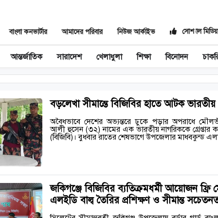
সোশ্যাল মিডিয়
বাংলা কনভার্টার
আমাদের পরিবার
নিউজ আর্কাইভ
আন্তর্জাতিক
সারাদেশ
খেলাধুলা
শিক্ষা
বিনোদন
চাকর
বড়লেখা সীমান্তে বিজিবির হাতে আটক ভারতীয়
অবৈধভাবে দেশের অভ্যন্তরে ঢুকে পড়ার অপরাধে মৌল
আলী হুসেন (৩২) নামের এক ভারতীয় নাগরিককে গ্রেপ্তার করে
(বিজিবি)। বুধবার রাতের শেষভাগে উপজেলার মাধবকুন্ড 
জকিগঞ্জে বিজিবির ব্যতিক্রমধর্মী আয়োজন ফ্রি ম
এলইডি বাল্ব তৈরির প্রশিক্ষণ ও সীমান্ত সচেতনত
সিলেটের সীমান্তবর্তী জকিগঞ্জ উপজেলায় বর্ডার গার্ড বাং