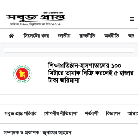
সিলেটের খবর
জাতীয়
রাজনীতি
অর্থনীতি
আন্তর
শিক্ষাপ্রতিষ্ঠান-হাসপাতালের ১০০
মিটারে তামাক বিক্রি করলেই ৫ হাজার
টাকা জরিমানা
সবুজ প্রান্ত পরিবার
গোপনীয় নীতিমালা
শর্তবলী
বিজ্ঞাপন
আমাদে
সম্পাদক ও প্রকাশক : জুবায়ের আহমদ