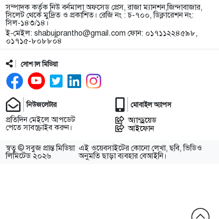
সম্পাদক কর্তৃক নিউ বর্নমালা অফসেড প্রেস, রাজা ম্যানশন,জিন্দাবাজার,
সিলেট থেকে মুদ্রিত ও প্রকাশিত। রেজি নং : চ-৭০০, ডিক্লারেশন নং:
সিল-১৪৩/১৪।
ই-মেইল:
shabujprantho@gmail.com
ফোন: ০১৭১১২২৪৫৯৮,
০১৭১৫-৮০৮৮০৪
সোশ্যাল মিডিয়া
নিউজলেটার
মোবাইল অ্যাপস
প্রতিদিন মেইলে আপডেট
অ্যান্ড্রয়েড
পেতে সাবস্ক্রাইব করুন।
আইফোন
স্বত্ব © সবুজ প্রান্ত মিডিয়া
এই ওয়েবসাইটের কোনো লেখা, ছবি, ভিডিও
লিমিটেড ২০২৬
অনুমতি ছাড়া ব্যবহার বেআইনি।