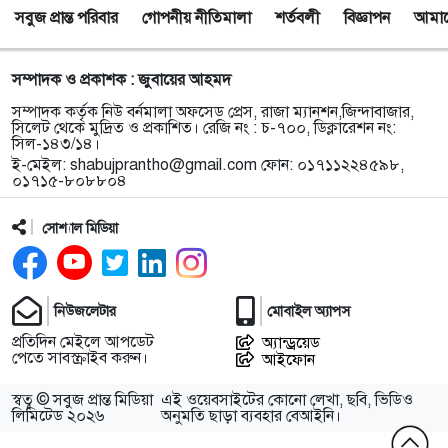
সবুজ প্রান্ত পরিবার
গোপনীয় নীতিমালা
শর্তবলী
বিজ্ঞাপন
আমাদে
সম্পাদক ও প্রকাশক : জুবায়ের আহমদ
সম্পাদক কর্তৃক নিউ বর্নমালা অফসেড প্রেস, রাজা ম্যানশন,জিন্দাবাজার,
সিলেট থেকে মুদ্রিত ও প্রকাশিত। রেজি নং : চ-৭০০, ডিক্লারেশন নং:
সিল-১৪৩/১৪।
ই-মেইল:
shabujprantho@gmail.com
ফোন: ০১৭১১২২৪৫৯৮,
০১৭১৫-৮০৮৮০৪
সোশ্যাল মিডিয়া
নিউজলেটার
মোবাইল অ্যাপস
প্রতিদিন মেইলে আপডেট
অ্যান্ড্রয়েড
পেতে সাবস্ক্রাইব করুন।
আইফোন
স্বত্ব © সবুজ প্রান্ত মিডিয়া
এই ওয়েবসাইটের কোনো লেখা, ছবি, ভিডিও
লিমিটেড ২০২৬
অনুমতি ছাড়া ব্যবহার বেআইনি।