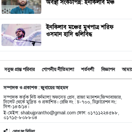
অবস্থা সংকটাপন্ন: ইনকিলাব মঞ্চ
ইনকিলাব মঞ্চের মুখপাত্র শরিফ
ওসমান হাদি গুলিবিদ্ধ
সবুজ প্রান্ত পরিবার
গোপনীয় নীতিমালা
শর্তবলী
বিজ্ঞাপন
আমাদে
সম্পাদক ও প্রকাশক : জুবায়ের আহমদ
সম্পাদক কর্তৃক নিউ বর্নমালা অফসেড প্রেস, রাজা ম্যানশন,জিন্দাবাজার,
সিলেট থেকে মুদ্রিত ও প্রকাশিত। রেজি নং : চ-৭০০, ডিক্লারেশন নং:
সিল-১৪৩/১৪।
ই-মেইল:
shabujprantho@gmail.com
ফোন: ০১৭১১২২৪৫৯৮,
০১৭১৫-৮০৮৮০৪
সোশ্যাল মিডিয়া