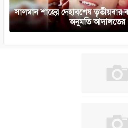
সালমান শাহের দেহাবশেষ তৃতীয়বার
অনুমতি আদালতের