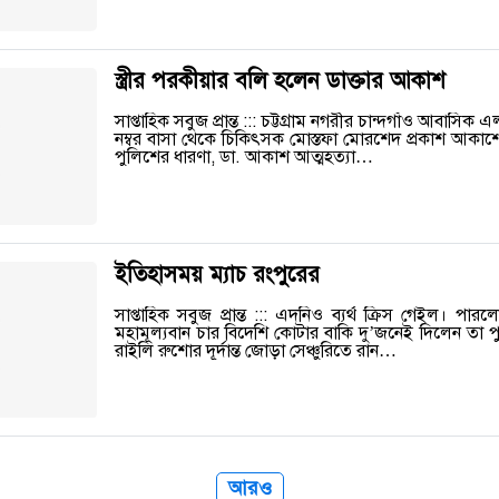
স্ত্রীর পরকীয়ার বলি হলেন ডাক্তার আকাশ
সাপ্তাহিক সবুজ প্রান্ত ::: চট্টগ্রাম নগরীর চান্দগাঁও আবাসি
নম্বর বাসা থেকে চিকিৎসক মোস্তফা মোরশেদ প্রকাশ আকাশে
পুলিশের ধারণা, ডা. আকাশ আত্মহত্যা…
ইতিহাসময় ম্যাচ রংপুরের
সাপ্তাহিক সবুজ প্রান্ত ::: এদনিও ব্যর্থ ক্রিস গেইল। পার
মহামূল্যবান চার বিদেশি কোটার বাকি দু’জনেই দিলেন তা প
রাইলি রুশোর দূর্দান্ত জোড়া সেঞ্চুরিতে রান…
আরও