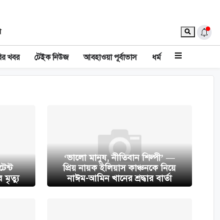
া
ির খবর
টেইক নিউজ
আবহাওয়া পূর্বাভাস
ধর্ম
‘ভালো মানুষ, নীতিবান শিল্পী’ —
েন্ট
প্রিয় নায়ক ইলিয়াস কাঞ্চনকে নিয়ে
মৃত্যু
নাঈম-আমিন খানের শ্রদ্ধার বার্তা