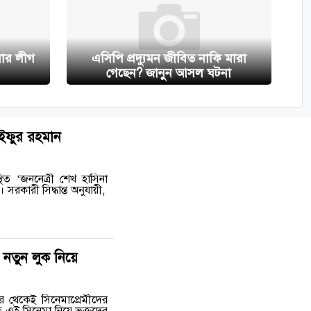
য়ার লীগ
এসিপি প্রদ্যুমন জীবিত নাকি মারা
গেছেন? জানুন আসল ঘটনা
াইফুর রহমান
িত ‘জননেত্রী শেখ হাসিনা
সরকারী সিদ্ধান্ত অনুযায়ী,
 নতুন লুক নিয়ে
র থেকেই সিনেমাপ্রেমীদের