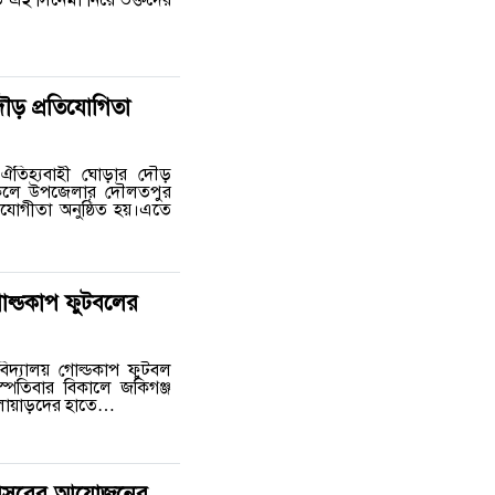
লিত এই সিনেমা নিয়ে ভক্তদের
দৌড় প্রতিযোগিতা
ার ঐতিহ্যবাহী ঘোড়ার দৌড়
বিকেলে উপজেলার দৌলতপুর
িযোগীতা অনুষ্ঠিত হয়।এতে
গোল্ডকাপ ফুটবলের
 বিদ্যালয় গোল্ডকাপ ফুটবল
স্পতিবার বিকালে জকিগঞ্জ
খেলোয়াড়দের হাতে…
৫ম আসরের আয়োজনের