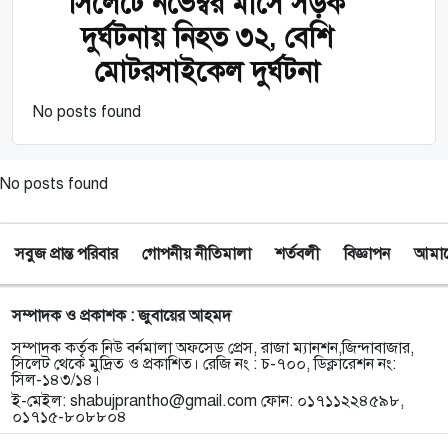
সিলেটে নভেম্বর মাসে সড়ক
দুর্ঘটনায় নিহত ৩২, বেশি
মোটরসাইকেল দুর্ঘটনা
No posts found
No posts found
সবুজ প্রান্ত পরিবার
গোপনীয় নীতিমালা
শর্তবলী
বিজ্ঞাপন
আমাদে
সম্পাদক ও প্রকাশক : জুবায়ের আহমদ
সম্পাদক কর্তৃক নিউ বর্নমালা অফসেড প্রেস, রাজা ম্যানশন,জিন্দাবাজার,
সিলেট থেকে মুদ্রিত ও প্রকাশিত। রেজি নং : চ-৭০০, ডিক্লারেশন নং:
সিল-১৪৩/১৪।
ই-মেইল:
shabujprantho@gmail.com
ফোন: ০১৭১১২২৪৫৯৮,
০১৭১৫-৮০৮৮০৪