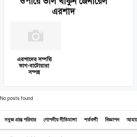
ওপারে ভাল থাকুন জেনারেল
এরশাদ
এরশাদের সম্পত্তি
ভাগ-বাটোয়ারা
সম্পন্ন
No posts found
সবুজ প্রান্ত পরিবার
গোপনীয় নীতিমালা
শর্তবলী
বিজ্ঞাপন
আমাদে