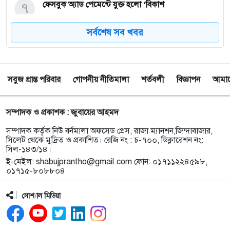
৭
ফেসবুক অ্যাড পেমেন্টে যুক্ত হলো ‘বিকাশ
সর্বশেষ সব খবর
৮
সিলেটে চার বছরের শিশু ফাহিমা ধর্ষণ ও হত্যা মামলায়
জাকিরের ফাঁসি, ৫ লাখ টাকা জরিমানা
সবুজ প্রান্ত পরিবার
গোপনীয় নীতিমালা
শর্তবলী
বিজ্ঞাপন
আমাদে
৯
নয়াদিল্লিতে সাজাপ্রাপ্ত গণহত্যাকারী শেখ হাসিনাকে
সংবাদমাধ্যমের মুখোমুখি হতে দেওয়ায় ঢাকার তীব্র ক্ষোভ
সম্পাদক ও প্রকাশক : জুবায়ের আহমদ
১০
বড়লেখায় গণভোটের রায় ও জুলাই সনদ বাস্তবায়নের
সম্পাদক কর্তৃক নিউ বর্নমালা অফসেড প্রেস, রাজা ম্যানশন,জিন্দাবাজার,
দাবিতে জামায়াতের সমাবেশ ও গণমিছিল
সিলেট থেকে মুদ্রিত ও প্রকাশিত। রেজি নং : চ-৭০০, ডিক্লারেশন নং:
সিল-১৪৩/১৪।
ই-মেইল:
shabujprantho@gmail.com
ফোন: ০১৭১১২২৪৫৯৮,
১১
গোয়াইনঘাটে ১৭০ বোতল ভারতীয় ইস্কাফ কফ সিরাপ
০১৭১৫-৮০৮৮০৪
উদ্ধার, গ্রেপ্তার ১
সোশ্যাল মিডিয়া
১২
জুলাই গণঅভ্যুত্থান দিবস উপলক্ষে জকিগঞ্জে আলোচনা
সভা