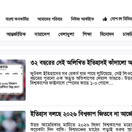
সোশ্যাল মিডিয়
বাংলা কনভার্টার
আমাদের পরিবার
নিউজ আর্কাইভ
আন্তর্জাতিক
সারাদেশ
খেলাধুলা
শিক্ষা
বিনোদন
চাকর
৩২ বছরের সেই অলিখিত ইতিহাসই কাঁদালো আর্
ফুটবল ইতিহাসের সব রেকর্ড যার পায়ে লুটিয়েছে, সেই লি
বছরের পুরনো এক অদ্ভুত অভিশাপের দেয়াল ভাঙতে। উত্ত
বিশ্বকাপের ফাইনালে স্পেনের কাছে ১-০ গোলে…
ইতিহাস বলছে ২০২৬ বিশ্বকাপ জিতবে না আর্জেন্ট
উত্তর আমেরিকার মাটিতে ২০২৬ ফিফা বিশ্বকাপের মহো
কয়েকটা দিন বাকি। বিশ্বমঞ্চের মাঠের লড়াই শুরুর