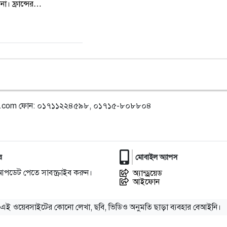
না। ফ্রান্সের…
l.com
ফোন: ০১৭১১২২৪৫৯৮, ০১৭১৫-৮০৮৮০৪
র
মোবাইল অ্যাপস
আপডেট পেতে সাবস্ক্রাইব করুন।
অ্যান্ড্রয়েড
আইফোন
এই ওয়েবসাইটের কোনো লেখা, ছবি, ভিডিও অনুমতি ছাড়া ব্যবহার বেআইনি।