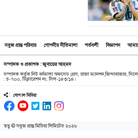
সবুজ প্রান্ত পরিবার
গোপনীয় নীতিমালা
শর্তবলী
বিজ্ঞাপন
আমাদে
সম্পাদক ও প্রকাশক : জুবায়ের আহমদ
সম্পাদক কর্তৃক নিউ বর্নমালা অফসেড প্রেস, রাজা ম্যানশন,জিন্দাবাজার, সিলে
: চ-৭০০, ডিক্লারেশন নং: সিল-১৪৩/১৪।
সোশ্যাল মিডিয়া
স্বত্ব © সবুজ প্রান্ত মিডিয়া লিমিটেড ২০২৬