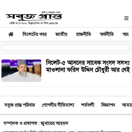
সিলেটের খবর
জাতীয়
রাজনীতি
অর্থনীতি
আন্তর
সিলেট-৫ আসনের সাবেক সংসদ সদস্য
মাওলানা ফরিদ উদ্দিন চৌধুরী আর নেই
সবুজ প্রান্ত পরিবার
গোপনীয় নীতিমালা
শর্তবলী
বিজ্ঞাপন
আমাদে
সম্পাদক ও প্রকাশক : জুবায়ের আহমদ