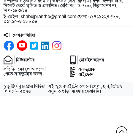
সম্পাদক কর্তৃক নিউ বর্নমালা অফসেড প্রেস, রাজা ম্যানশন,জিন্দাবাজার,
সিলেট থেকে মুদ্রিত ও প্রকাশিত। রেজি নং : চ-৭০০, ডিক্লারেশন নং:
সিল-১৪৩/১৪।
ই-মেইল:
shabujprantho@gmail.com
ফোন: ০১৭১১২২৪৫৯৮,
০১৭১৫-৮০৮৮০৪
সোশ্যাল মিডিয়া
নিউজলেটার
মোবাইল অ্যাপস
প্রতিদিন মেইলে আপডেট
অ্যান্ড্রয়েড
পেতে সাবস্ক্রাইব করুন।
আইফোন
স্বত্ব © সবুজ প্রান্ত মিডিয়া
এই ওয়েবসাইটের কোনো লেখা, ছবি, ভিডিও
লিমিটেড ২০২৬
অনুমতি ছাড়া ব্যবহার বেআইনি।