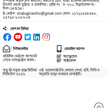
সম্পাদক কর্তৃক নিউ বর্নমালা অফসেড প্রেস, রাজা ম্যানশন,জিন্দাবাজার,
সিলেট থেকে মুদ্রিত ও প্রকাশিত। রেজি নং : চ-৭০০, ডিক্লারেশন নং:
সিল-১৪৩/১৪।
ই-মেইল:
shabujprantho@gmail.com
ফোন: ০১৭১১২২৪৫৯৮,
০১৭১৫-৮০৮৮০৪
সোশ্যাল মিডিয়া
নিউজলেটার
মোবাইল অ্যাপস
প্রতিদিন মেইলে আপডেট
অ্যান্ড্রয়েড
পেতে সাবস্ক্রাইব করুন।
আইফোন
স্বত্ব © সবুজ প্রান্ত মিডিয়া
এই ওয়েবসাইটের কোনো লেখা, ছবি, ভিডিও
লিমিটেড ২০২৬
অনুমতি ছাড়া ব্যবহার বেআইনি।