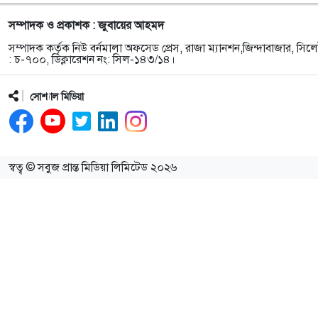
সম্পাদক ও প্রকাশক : জুবায়ের আহমদ
সম্পাদক কর্তৃক নিউ বর্নমালা অফসেড প্রেস, রাজা ম্যানশন,জিন্দাবাজার, সিলে
: চ-৭০০, ডিক্লারেশন নং: সিল-১৪৩/১৪।
সোশ্যাল মিডিয়া
স্বত্ব © সবুজ প্রান্ত মিডিয়া লিমিটেড ২০২৬