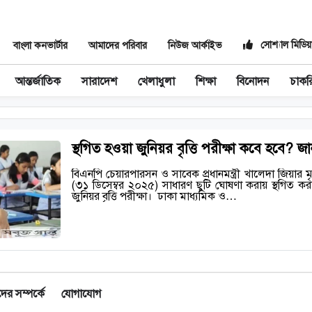
সোশ্যাল মিডিয়
বাংলা কনভার্টার
আমাদের পরিবার
নিউজ আর্কাইভ
আন্তর্জাতিক
সারাদেশ
খেলাধুলা
শিক্ষা
বিনোদন
চাকর
স্থগিত হওয়া জুনিয়র বৃত্তি পরীক্ষা কবে হবে? জা
বিএনপি চেয়ারপারসন ও সাবেক প্রধানমন্ত্রী খালেদা জিয়ার 
(৩১ ডিসেম্বর ২০২৫) সাধারণ ছুটি ঘোষণা করায় স্থগিত কর
জুনিয়র বৃত্তি পরীক্ষা। ‎ ‎ঢাকা মাধ্যমিক ও…
র সম্পর্কে
যোগাযোগ