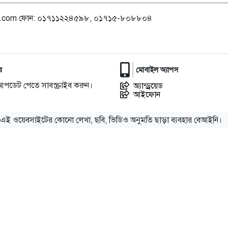
l.com
ফোন: ০১৭১১২২৪৫৯৮, ০১৭১৫-৮০৮৮০৪
র
মোবাইল অ্যাপস
আপডেট পেতে সাবস্ক্রাইব করুন।
অ্যান্ড্রয়েড
আইফোন
এই ওয়েবসাইটের কোনো লেখা, ছবি, ভিডিও অনুমতি ছাড়া ব্যবহার বেআইনি।