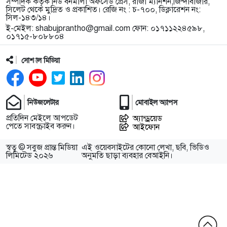
সম্পাদক কর্তৃক নিউ বর্নমালা অফসেড প্রেস, রাজা ম্যানশন,জিন্দাবাজার,
সিলেট থেকে মুদ্রিত ও প্রকাশিত। রেজি নং : চ-৭০০, ডিক্লারেশন নং:
সিল-১৪৩/১৪।
ই-মেইল:
shabujprantho@gmail.com
ফোন: ০১৭১১২২৪৫৯৮,
০১৭১৫-৮০৮৮০৪
সোশ্যাল মিডিয়া
নিউজলেটার
মোবাইল অ্যাপস
প্রতিদিন মেইলে আপডেট
অ্যান্ড্রয়েড
পেতে সাবস্ক্রাইব করুন।
আইফোন
স্বত্ব © সবুজ প্রান্ত মিডিয়া
এই ওয়েবসাইটের কোনো লেখা, ছবি, ভিডিও
লিমিটেড ২০২৬
অনুমতি ছাড়া ব্যবহার বেআইনি।