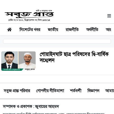
সিলেটের খবর
জাতীয়
রাজনীতি
অর্থনীতি
আন্তর
গোয়াইনঘাট ছাত্র পরিষদের দ্বি-বার্ষিক
সম্মেলন
সবুজ প্রান্ত পরিবার
গোপনীয় নীতিমালা
শর্তবলী
বিজ্ঞাপন
আমাদে
সম্পাদক ও প্রকাশক : জুবায়ের আহমদ