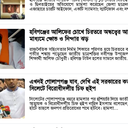
ও ছিনতাইয়ের অভিযোগে মামলা করেছেন জেলা ছাত্র
এজাহারে চারটি আইফোন, একটি স্যামসাং স্মার্টফোন এবং
হবিগঞ্জের আলিফের চোখে চিরতরে অন্ধত্বের আশ
মাধ্যমে ক্ষোভ ও নিন্দার ঝড়
রাজনৈতিক সহিংসতার নির্মম শিকারে পরিণত হয়ে চিরতরে বাঁ 
গভীর শঙ্কায় পড়েছেন জাতীয় ছাত্রশক্তির নবীগঞ্জ উপ
শিক্ষার্থী আলিফ চৌধুরী। হবিগঞ্জ টাউন হলের সামনে জাতী
এখনই গোলাপগঞ্জ যাব, দেখি এই সরকারের কত স
সিলেটে বিরোধীদলীয় চিফ হুইপ
সিলেটের গোলাপগঞ্জে বহরে হামলার পর হুঁশিয়ারি দিয়ে জাতী
আহ্বায়ক ও বিরোধীদলীয় চিফ হুইপ নাহিদ ইসলাম বলেছেন, স
হাঁটে তাহলে জনগণ প্রতিরোধের পথে হাঁটবে। হামলা…