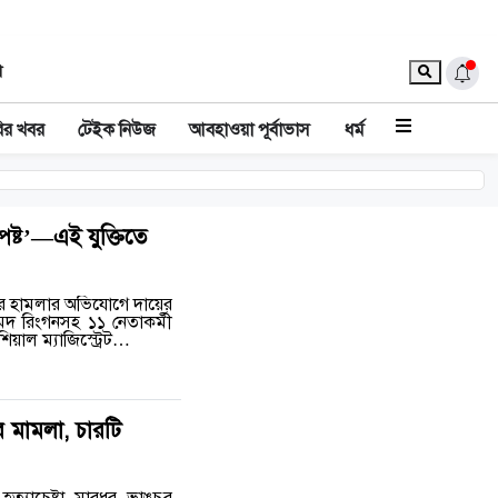
া
ির খবর
টেইক নিউজ
আবহাওয়া পূর্বাভাস
ধর্ম
পষ্ট’—এই যুক্তিতে
হরে হামলার অভিযোগে দায়ের
দ রিংগনসহ ১১ নেতাকর্মী
িয়াল ম্যাজিস্ট্রেট…
র মামলা, চারটি
হত্যাচেষ্টা, মারধর, ভাঙচুর