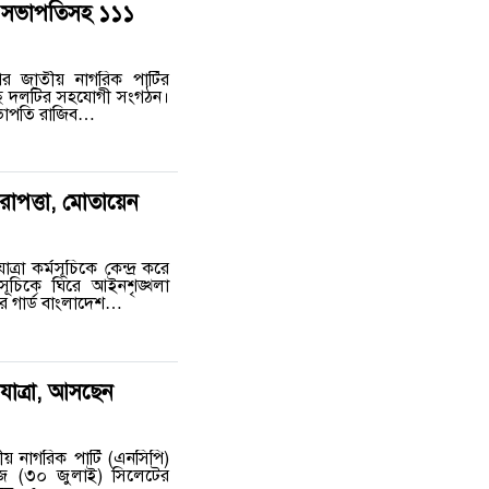
দল সভাপতিসহ ১১১
পর জাতীয় নাগরিক পার্টির
ছে দলটির সহযোগী সংগঠন।
সভাপতি রাজিব…
রাপত্তা, মোতায়েন
্রা কর্মসূচিকে কেন্দ্র করে
মসূচিকে ঘিরে আইনশৃঙ্খলা
্ডার গার্ড বাংলাদেশ…
াত্রা, আসছেন
 নাগরিক পার্টি (এনসিপি)
আজ (৩০ জুলাই) সিলেটের