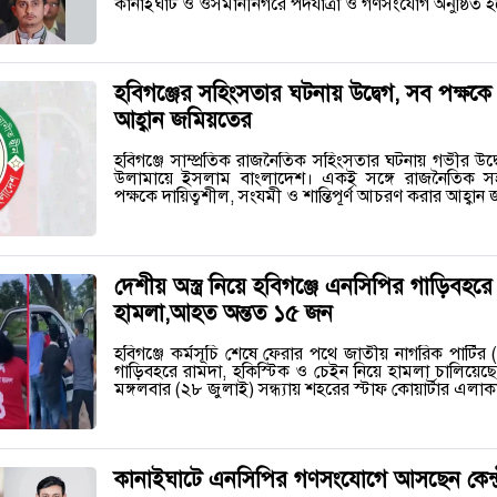
কানাইঘাট ও ওসমানীনগরে পদযাত্রা ও গণসংযোগ অনুষ্ঠিত
হবিগঞ্জের সহিংসতার ঘটনায় উদ্বেগ, সব পক্ষকে
আহ্বান জমিয়তের
হবিগঞ্জে সাম্প্রতিক রাজনৈতিক সহিংসতার ঘটনায় গভীর উদ
উলামায়ে ইসলাম বাংলাদেশ। একই সঙ্গে রাজনৈতিক সহা
পক্ষকে দায়িত্বশীল, সংযমী ও শান্তিপূর্ণ আচরণ করার আহ্বা
দেশীয় অস্ত্র নিয়ে হবিগঞ্জে এনসিপির গাড়িবহরে
হামলা,আহত অন্তত ১৫ জন
হবিগঞ্জে কর্মসূচি শেষে ফেরার পথে জাতীয় নাগরিক পার্টির (
গাড়িবহরে রামদা, হকিস্টিক ও চেইন নিয়ে হামলা চালিয়েছেন
মঙ্গলবার (২৮ জুলাই) সন্ধ্যায় শহরের স্টাফ কোয়ার্টার এল
কানাইঘাটে এনসিপির গণসংযোগে আসছেন কেন্দ্