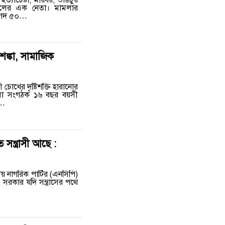
দলের এক নেতা। মামলার
 নগদ ৫০…
ঙ্কা, সামাজিক
চোখের দৃষ্টিশক্তি হারানোর
জেলা সংগঠক ১৬ বছর বয়সী
য়…
ন্ত্রাসী আছে :
য় নাগরিক পার্টির (এনসিপি)
রকার যদি সন্ত্রাসের পথে