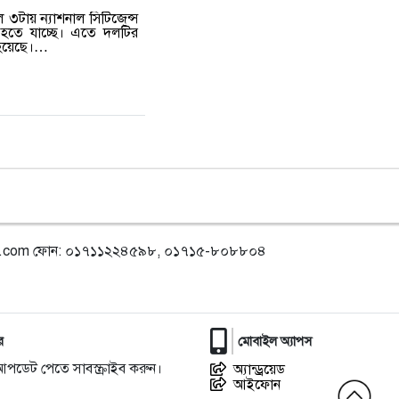
৩টায় ন্যাশনাল সিটিজেন্স
িত হতে যাচ্ছে। এতে দলটির
ো হয়েছে।…
l.com
ফোন: ০১৭১১২২৪৫৯৮, ০১৭১৫-৮০৮৮০৪
র
মোবাইল অ্যাপস
আপডেট পেতে সাবস্ক্রাইব করুন।
অ্যান্ড্রয়েড
আইফোন