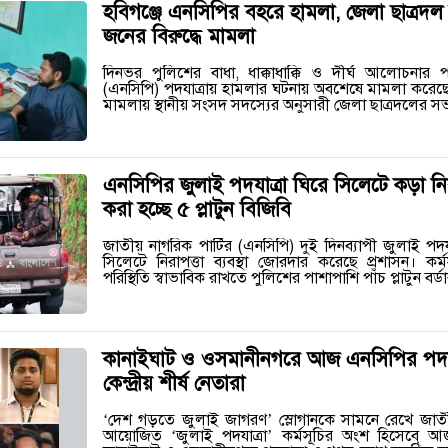
হবিগঞ্জে এনসিপির বহরে হামলা, জেলা ছাত্র
জনের বিরুদ্ধে মামলা
দিনভর পুলিশের বাধা, ধাক্কাধাক্কি ও দীর্ঘ আলোচনার 
(এনসিপি) পদযাত্রায় হামলার ঘটনায় অবশেষে মামলা করে
মামলায় স্থানীয় সংসদ সদস্যের অনুসারী জেলা ছাত্রদলের 
এনসিপির জুলাই পদযাত্রা ঘিরে সিলেটে কড়া নি
করা হচ্ছে ৫ প্লাটুন বিজিবি
জাতীয় নাগরিক পার্টির (এনসিপি) দুই দিনব্যাপী জুলাই পদযাত
সিলেটে নিরাপত্তা ব্যবস্থা জোরদার করেছে প্রশাসন। কর্
পরিস্থিতি স্বাভাবিক রাখতে পুলিশের পাশাপাশি পাঁচ প্লাটুন বর
কানাইঘাট ও ওসমানীনগরে আজ এনসিপির পদয
কেন্দ্রীয় শীর্ষ নেতারা
‘দেশ গড়তে জুলাই জাগরণ’ স্লোগানকে সামনে রেখে জাতীয়
আয়োজিত ‘জুলাই পদযাত্রা’ কর্মসূচির অংশ হিসেবে 