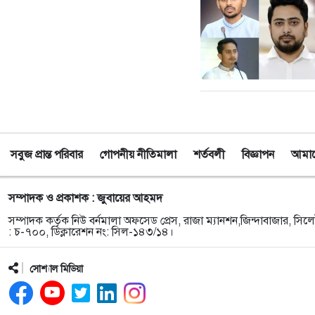
সবুজ প্রান্ত পরিবার
গোপনীয় নীতিমালা
শর্তবলী
বিজ্ঞাপন
আমাদে
সম্পাদক ও প্রকাশক : জুবায়ের আহমদ
সম্পাদক কর্তৃক নিউ বর্নমালা অফসেড প্রেস, রাজা ম্যানশন,জিন্দাবাজার, সিলে
: চ-৭০০, ডিক্লারেশন নং: সিল-১৪৩/১৪।
সোশ্যাল মিডিয়া