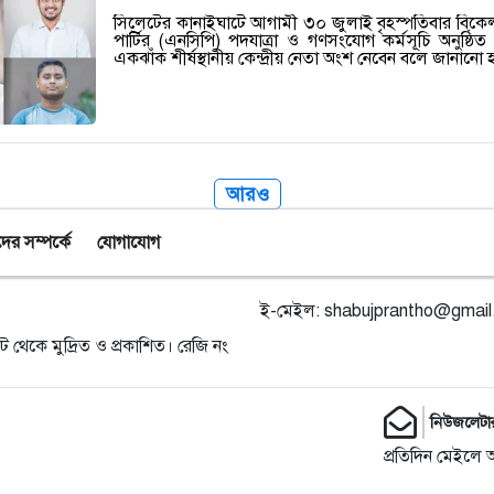
সিলেটের কানাইঘাটে আগামী ৩০ জুলাই বৃহস্পতিবার বিকেল 
পার্টির (এনসিপি) পদযাত্রা ও গণসংযোগ কর্মসূচি অনুষ্ঠ
একঝাঁক শীর্ষস্থানীয় কেন্দ্রীয় নেতা অংশ নেবেন বলে জানান
আরও
র সম্পর্কে
যোগাযোগ
ই-মেইল:
shabujprantho@gmai
ট থেকে মুদ্রিত ও প্রকাশিত। রেজি নং
নিউজলেটা
প্রতিদিন মেইলে 