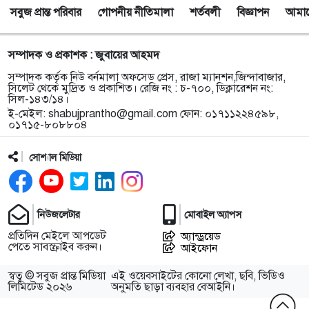
সবুজ প্রান্ত পরিবার
গোপনীয় নীতিমালা
শর্তবলী
বিজ্ঞাপন
আমাদে
সম্পাদক ও প্রকাশক : জুবায়ের আহমদ
সম্পাদক কর্তৃক নিউ বর্নমালা অফসেড প্রেস, রাজা ম্যানশন,জিন্দাবাজার,
সিলেট থেকে মুদ্রিত ও প্রকাশিত। রেজি নং : চ-৭০০, ডিক্লারেশন নং:
সিল-১৪৩/১৪।
ই-মেইল:
shabujprantho@gmail.com
ফোন: ০১৭১১২২৪৫৯৮,
০১৭১৫-৮০৮৮০৪
সোশ্যাল মিডিয়া
নিউজলেটার
মোবাইল অ্যাপস
প্রতিদিন মেইলে আপডেট
অ্যান্ড্রয়েড
পেতে সাবস্ক্রাইব করুন।
আইফোন
স্বত্ব © সবুজ প্রান্ত মিডিয়া
এই ওয়েবসাইটের কোনো লেখা, ছবি, ভিডিও
লিমিটেড ২০২৬
অনুমতি ছাড়া ব্যবহার বেআইনি।