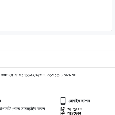
l.com
ফোন: ০১৭১১২২৪৫৯৮, ০১৭১৫-৮০৮৮০৪
র
মোবাইল অ্যাপস
আপডেট পেতে সাবস্ক্রাইব করুন।
অ্যান্ড্রয়েড
আইফোন