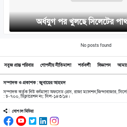
অর্ধযুগ পর খুলছে সিলেটের পা
No posts found
সবুজ প্রান্ত পরিবার
গোপনীয় নীতিমালা
শর্তবলী
বিজ্ঞাপন
আমাদে
সম্পাদক ও প্রকাশক : জুবায়ের আহমদ
সম্পাদক কর্তৃক নিউ বর্নমালা অফসেড প্রেস, রাজা ম্যানশন,জিন্দাবাজার, সিলে
: চ-৭০০, ডিক্লারেশন নং: সিল-১৪৩/১৪।
সোশ্যাল মিডিয়া