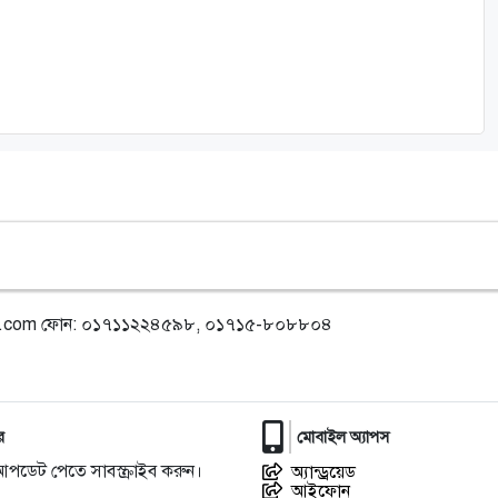
l.com
ফোন: ০১৭১১২২৪৫৯৮, ০১৭১৫-৮০৮৮০৪
র
মোবাইল অ্যাপস
আপডেট পেতে সাবস্ক্রাইব করুন।
অ্যান্ড্রয়েড
আইফোন