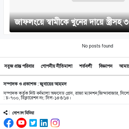
জাফলংয়ে স্বামীকে খুনের দায়ে স্ত্রীসহ 
No posts found
সবুজ প্রান্ত পরিবার
গোপনীয় নীতিমালা
শর্তবলী
বিজ্ঞাপন
আমাদে
সম্পাদক ও প্রকাশক : জুবায়ের আহমদ
সম্পাদক কর্তৃক নিউ বর্নমালা অফসেড প্রেস, রাজা ম্যানশন,জিন্দাবাজার, সিলে
: চ-৭০০, ডিক্লারেশন নং: সিল-১৪৩/১৪।
সোশ্যাল মিডিয়া