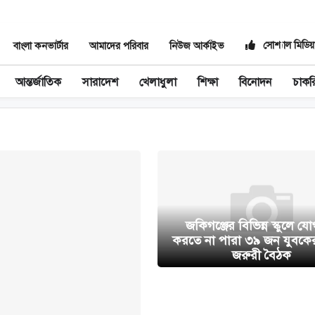
সোশ্যাল মিডিয়
বাংলা কনভার্টার
আমাদের পরিবার
নিউজ আর্কাইভ
আন্তর্জাতিক
সারাদেশ
খেলাধুলা
শিক্ষা
বিনোদন
চাকর
জকিগঞ্জের বিভিন্ন স্কুলে য
করতে না পারা ৩৯ জন যুবকে
জরুরী বৈঠক