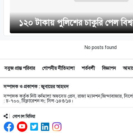
১২০ টাকায় পুলিশের চাকুরি পেল বিশ্
No posts found
সবুজ প্রান্ত পরিবার
গোপনীয় নীতিমালা
শর্তবলী
বিজ্ঞাপন
আমাদে
সম্পাদক ও প্রকাশক : জুবায়ের আহমদ
সম্পাদক কর্তৃক নিউ বর্নমালা অফসেড প্রেস, রাজা ম্যানশন,জিন্দাবাজার, সিলে
: চ-৭০০, ডিক্লারেশন নং: সিল-১৪৩/১৪।
সোশ্যাল মিডিয়া