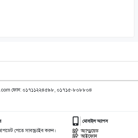
l.com
ফোন: ০১৭১১২২৪৫৯৮, ০১৭১৫-৮০৮৮০৪
র
মোবাইল অ্যাপস
আপডেট পেতে সাবস্ক্রাইব করুন।
অ্যান্ড্রয়েড
আইফোন