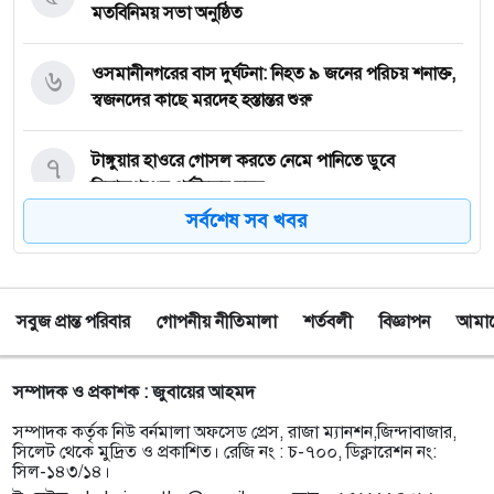
মতবিনিময় সভা অনুষ্ঠিত
৬
‎ওসমানীনগরের বাস দুর্ঘটনা: নিহত ৯ জনের পরিচয় শনাক্ত,
স্বজনদের কাছে মরদেহ হস্তান্তর শুরু
৭
টাঙ্গুয়ার হাওরে গোসল করতে নেমে পানিতে ডুবে
সিরাজগঞ্জের পর্যটকের মৃত্যু
সর্বশেষ সব খবর
৮
তাহিরপুরে কলেজ শিক্ষার্থীর উপর অতর্কিত হামলার
প্রতিবাদে মানববন্ধন অনুষ্ঠিত
সবুজ প্রান্ত পরিবার
গোপনীয় নীতিমালা
শর্তবলী
বিজ্ঞাপন
আমাদে
৯
পাঁচ বন্ধু মিলে ঘুরতে এসেছিলেন সিলেট, কফিনবন্দি হয়ে
বাড়ি ফিরছেন সাইফুল
সম্পাদক ও প্রকাশক : জুবায়ের আহমদ
১০
সিলেটে অনুষ্ঠান শেষে ফেরার পথে সড়ক দুর্ঘটনায় প্রাণ গেল
সম্পাদক কর্তৃক নিউ বর্নমালা অফসেড প্রেস, রাজা ম্যানশন,জিন্দাবাজার,
তরুণ শিল্পী পেহেলী ভৈরবীর
সিলেট থেকে মুদ্রিত ও প্রকাশিত। রেজি নং : চ-৭০০, ডিক্লারেশন নং:
সিল-১৪৩/১৪।