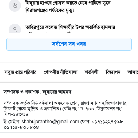
৬
টাঙ্গুয়ার হাওরে গোসল করতে নেমে পানিতে ডুবে
সিরাজগঞ্জের পর্যটকের মৃত্যু
৭
তাহিরপুরে কলেজ শিক্ষার্থীর উপর অতর্কিত হামলার
প্রতিবাদে মানববন্ধন অনুষ্ঠিত
সর্বশেষ সব খবর
৮
পাঁচ বন্ধু মিলে ঘুরতে এসেছিলেন সিলেট, কফিনবন্দি হয়ে
বাড়ি ফিরছেন সাইফুল
সবুজ প্রান্ত পরিবার
গোপনীয় নীতিমালা
শর্তবলী
বিজ্ঞাপন
আমাদে
৯
সিলেটে অনুষ্ঠান শেষে ফেরার পথে সড়ক দুর্ঘটনায় প্রাণ গেল
তরুণ শিল্পী পেহেলী ভৈরবীর
সম্পাদক ও প্রকাশক : জুবায়ের আহমদ
১০
ওসমানীনগরে ইউনিক ও বেঙ্গল পরিবহনের সংঘর্ষ, নিহত ৯
সম্পাদক কর্তৃক নিউ বর্নমালা অফসেড প্রেস, রাজা ম্যানশন,জিন্দাবাজার,
আহত অন্তত ২৫
সিলেট থেকে মুদ্রিত ও প্রকাশিত। রেজি নং : চ-৭০০, ডিক্লারেশন নং:
সিল-১৪৩/১৪।
ই-মেইল:
shabujprantho@gmail.com
ফোন: ০১৭১১২২৪৫৯৮,
১১
ফেসবুক অ্যাড পেমেন্টে যুক্ত হলো ‘বিকাশ
০১৭১৫-৮০৮৮০৪