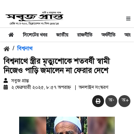
সিলেটের খবর
জাতীয়
রাজনীতি
অর্থনীতি
আন্তর
/
বিশ্বনাথ
বিশ্বনাথে স্ত্রীর মৃত্যুশোকে শতবর্ষী স্বামী
নিজেও পাড়ি জমালেন না ফেরার দেশে
সবুজ প্রান্ত
২ ফেব্রুয়ারী ২০২৫, ৮:৫৭ অপরাহ্ন
|
অনলাইন সংস্করণ
অ-
অ+