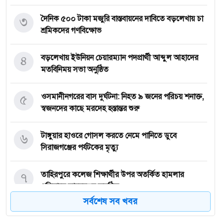
৩
দৈনিক ৫০০ টাকা মজুরি বাস্তবায়নের দাবিতে বড়লেখায় চা
শ্রমিকদের গণবিক্ষোভ
৪
বড়লেখায় ইউনিয়ন চেয়ারম্যান পদপ্রার্থী আব্দুল আহাদের
মতবিনিময় সভা অনুষ্ঠিত
৫
‎ওসমানীনগরের বাস দুর্ঘটনা: নিহত ৯ জনের পরিচয় শনাক্ত,
স্বজনদের কাছে মরদেহ হস্তান্তর শুরু
৬
টাঙ্গুয়ার হাওরে গোসল করতে নেমে পানিতে ডুবে
সিরাজগঞ্জের পর্যটকের মৃত্যু
৭
তাহিরপুরে কলেজ শিক্ষার্থীর উপর অতর্কিত হামলার
প্রতিবাদে মানববন্ধন অনুষ্ঠিত
সর্বশেষ সব খবর
৮
পাঁচ বন্ধু মিলে ঘুরতে এসেছিলেন সিলেট, কফিনবন্দি হয়ে