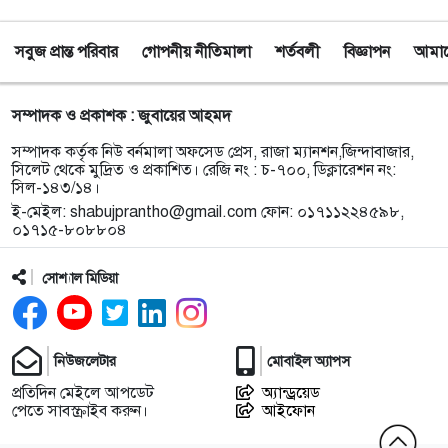
বাড়ি ফিরছেন সাইফুল
সবুজ প্রান্ত পরিবার
গোপনীয় নীতিমালা
শর্তবলী
বিজ্ঞাপন
আমাদে
৯
সিলেটে অনুষ্ঠান শেষে ফেরার পথে সড়ক দুর্ঘটনায় প্রাণ গেল
তরুণ শিল্পী পেহেলী ভৈরবীর
সম্পাদক ও প্রকাশক : জুবায়ের আহমদ
১০
ওসমানীনগরে ইউনিক ও বেঙ্গল পরিবহনের সংঘর্ষ, নিহত ৯
সম্পাদক কর্তৃক নিউ বর্নমালা অফসেড প্রেস, রাজা ম্যানশন,জিন্দাবাজার,
আহত অন্তত ২৫
সিলেট থেকে মুদ্রিত ও প্রকাশিত। রেজি নং : চ-৭০০, ডিক্লারেশন নং:
সিল-১৪৩/১৪।
ই-মেইল:
shabujprantho@gmail.com
ফোন: ০১৭১১২২৪৫৯৮,
১১
ফেসবুক অ্যাড পেমেন্টে যুক্ত হলো ‘বিকাশ
০১৭১৫-৮০৮৮০৪
সোশ্যাল মিডিয়া
১২
সিলেটে চার বছরের শিশু ফাহিমা ধর্ষণ ও হত্যা মামলায়
জাকিরের ফাঁসি, ৫ লাখ টাকা জরিমানা
নিউজলেটার
মোবাইল অ্যাপস
১৩
নয়াদিল্লিতে সাজাপ্রাপ্ত গণহত্যাকারী শেখ হাসিনাকে
প্রতিদিন মেইলে আপডেট
অ্যান্ড্রয়েড
সংবাদমাধ্যমের মুখোমুখি হতে দেওয়ায় ঢাকার তীব্র ক্ষোভ
পেতে সাবস্ক্রাইব করুন।
আইফোন