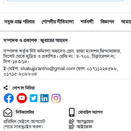
৮
সিলেটে অনুষ্ঠান শেষে ফেরার পথে সড়ক দুর্ঘটনায় প্রাণ গেল
তরুণ শিল্পী পেহেলী ভৈরবীর
সবুজ প্রান্ত পরিবার
গোপনীয় নীতিমালা
শর্তবলী
বিজ্ঞাপন
আমাদে
৯
ওসমানীনগরে ইউনিক ও বেঙ্গল পরিবহনের সংঘর্ষ, নিহত ৯
আহত অন্তত ২৫
সম্পাদক ও প্রকাশক : জুবায়ের আহমদ
১০
ফেসবুক অ্যাড পেমেন্টে যুক্ত হলো ‘বিকাশ
সম্পাদক কর্তৃক নিউ বর্নমালা অফসেড প্রেস, রাজা ম্যানশন,জিন্দাবাজার,
সিলেট থেকে মুদ্রিত ও প্রকাশিত। রেজি নং : চ-৭০০, ডিক্লারেশন নং:
সিল-১৪৩/১৪।
ই-মেইল:
shabujprantho@gmail.com
ফোন: ০১৭১১২২৪৫৯৮,
১১
সিলেটে চার বছরের শিশু ফাহিমা ধর্ষণ ও হত্যা মামলায়
০১৭১৫-৮০৮৮০৪
জাকিরের ফাঁসি, ৫ লাখ টাকা জরিমানা
সোশ্যাল মিডিয়া
১২
নয়াদিল্লিতে সাজাপ্রাপ্ত গণহত্যাকারী শেখ হাসিনাকে
সংবাদমাধ্যমের মুখোমুখি হতে দেওয়ায় ঢাকার তীব্র ক্ষোভ
নিউজলেটার
মোবাইল অ্যাপস
১৩
বড়লেখায় গণভোটের রায় ও জুলাই সনদ বাস্তবায়নের
প্রতিদিন মেইলে আপডেট
অ্যান্ড্রয়েড
দাবিতে জামায়াতের সমাবেশ ও গণমিছিল
পেতে সাবস্ক্রাইব করুন।
আইফোন