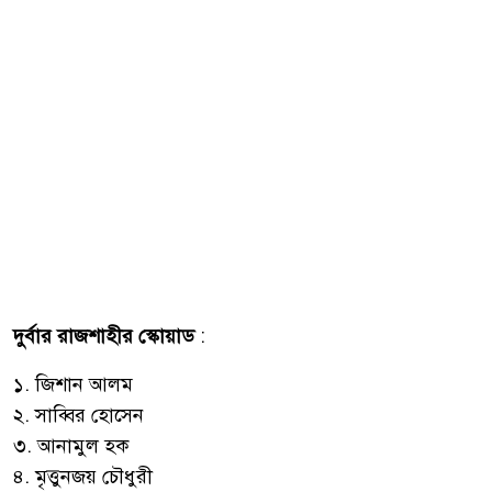
দুর্বার রাজশাহীর স্কোয়াড
:
১. জিশান আলম
২. সাব্বির হোসেন
৩. আনামুল হক
৪. মৃত্তুনজয় চৌধুরী