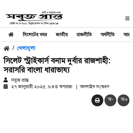
সিলেটের খবর
জাতীয়
রাজনীতি
অর্থনীতি
আন্তর
/
খেলাধুলা
সিলেট স্ট্রাইকার্স বনাম দুর্বার রাজশাহী:
সরাসরি বাংলা ধারাভাষ্য
সবুজ প্রান্ত
২৭ জানুয়ারী ২০২৫, ৬:৪৩ অপরাহ্ন
|
অনলাইন সংস্করণ
অ-
অ+