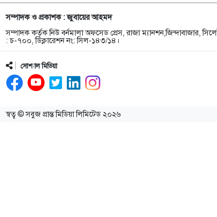
সম্পাদক ও প্রকাশক : জুবায়ের আহমদ
সম্পাদক কর্তৃক নিউ বর্নমালা অফসেড প্রেস, রাজা ম্যানশন,জিন্দাবাজার, সিলে
: চ-৭০০, ডিক্লারেশন নং: সিল-১৪৩/১৪।
সোশ্যাল মিডিয়া
স্বত্ব © সবুজ প্রান্ত মিডিয়া লিমিটেড ২০২৬