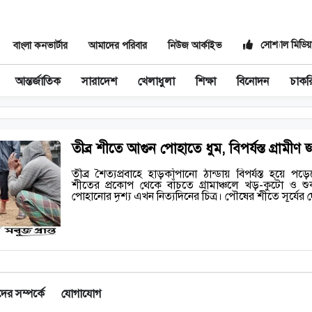
সোশ্যাল মিডিয়
বাংলা কনভার্টার
আমাদের পরিবার
নিউজ আর্কাইভ
আন্তর্জাতিক
সারাদেশ
খেলাধুলা
শিক্ষা
বিনোদন
চাকর
তীব্র শীতে আগুন পোহাতে ধুম, বিপর্যস্ত গ্রামী
তীব্র শৈত্যপ্রবাহে হাড়কাঁপানো ঠান্ডায় বিপর্যস্ত হয়ে প
শীতের প্রকোপ থেকে বাঁচতে গ্রামাঞ্চলে খড়-কুটো ও শ
পোহানোর দৃশ্য এখন নিত্যদিনের চিত্র। পৌষের শীতে সূর্যে
র সম্পর্কে
যোগাযোগ