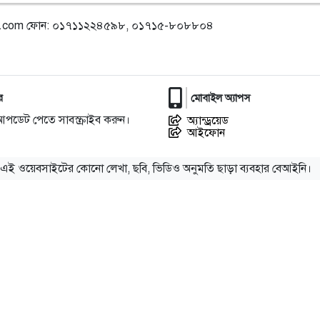
l.com
ফোন: ০১৭১১২২৪৫৯৮, ০১৭১৫-৮০৮৮০৪
র
মোবাইল অ্যাপস
আপডেট পেতে সাবস্ক্রাইব করুন।
অ্যান্ড্রয়েড
আইফোন
এই ওয়েবসাইটের কোনো লেখা, ছবি, ভিডিও অনুমতি ছাড়া ব্যবহার বেআইনি।