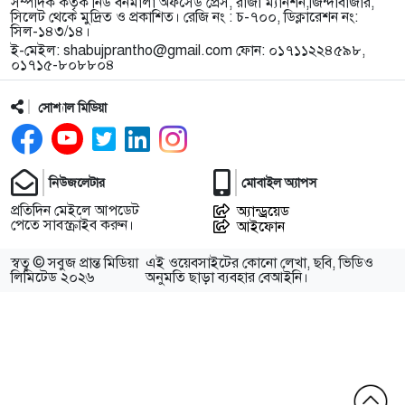
সম্পাদক কর্তৃক নিউ বর্নমালা অফসেড প্রেস, রাজা ম্যানশন,জিন্দাবাজার,
সিলেট থেকে মুদ্রিত ও প্রকাশিত। রেজি নং : চ-৭০০, ডিক্লারেশন নং:
সিল-১৪৩/১৪।
ই-মেইল:
shabujprantho@gmail.com
ফোন: ০১৭১১২২৪৫৯৮,
০১৭১৫-৮০৮৮০৪
সোশ্যাল মিডিয়া
নিউজলেটার
মোবাইল অ্যাপস
প্রতিদিন মেইলে আপডেট
অ্যান্ড্রয়েড
পেতে সাবস্ক্রাইব করুন।
আইফোন
স্বত্ব © সবুজ প্রান্ত মিডিয়া
এই ওয়েবসাইটের কোনো লেখা, ছবি, ভিডিও
লিমিটেড ২০২৬
অনুমতি ছাড়া ব্যবহার বেআইনি।