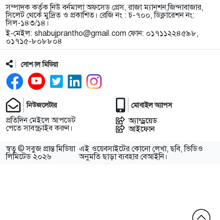
সম্পাদক কর্তৃক নিউ বর্নমালা অফসেড প্রেস, রাজা ম্যানশন,জিন্দাবাজার,
সিলেট থেকে মুদ্রিত ও প্রকাশিত। রেজি নং : চ-৭০০, ডিক্লারেশন নং:
সিল-১৪৩/১৪।
ই-মেইল:
shabujprantho@gmail.com
ফোন: ০১৭১১২২৪৫৯৮,
০১৭১৫-৮০৮৮০৪
সোশ্যাল মিডিয়া
নিউজলেটার
মোবাইল অ্যাপস
প্রতিদিন মেইলে আপডেট
অ্যান্ড্রয়েড
পেতে সাবস্ক্রাইব করুন।
আইফোন
স্বত্ব © সবুজ প্রান্ত মিডিয়া
এই ওয়েবসাইটের কোনো লেখা, ছবি, ভিডিও
লিমিটেড ২০২৬
অনুমতি ছাড়া ব্যবহার বেআইনি।