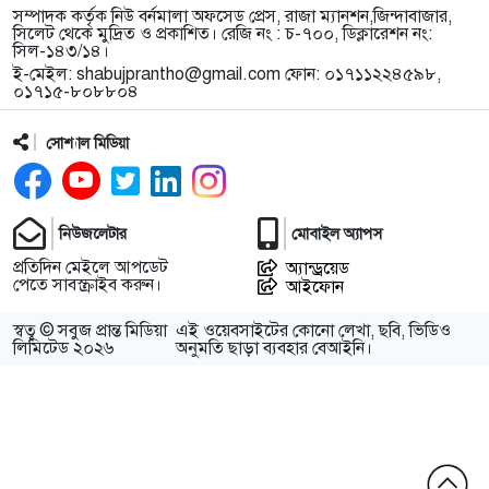
সম্পাদক কর্তৃক নিউ বর্নমালা অফসেড প্রেস, রাজা ম্যানশন,জিন্দাবাজার,
সিলেট থেকে মুদ্রিত ও প্রকাশিত। রেজি নং : চ-৭০০, ডিক্লারেশন নং:
সিল-১৪৩/১৪।
ই-মেইল:
shabujprantho@gmail.com
ফোন: ০১৭১১২২৪৫৯৮,
০১৭১৫-৮০৮৮০৪
সোশ্যাল মিডিয়া
নিউজলেটার
মোবাইল অ্যাপস
প্রতিদিন মেইলে আপডেট
অ্যান্ড্রয়েড
পেতে সাবস্ক্রাইব করুন।
আইফোন
স্বত্ব © সবুজ প্রান্ত মিডিয়া
এই ওয়েবসাইটের কোনো লেখা, ছবি, ভিডিও
লিমিটেড ২০২৬
অনুমতি ছাড়া ব্যবহার বেআইনি।