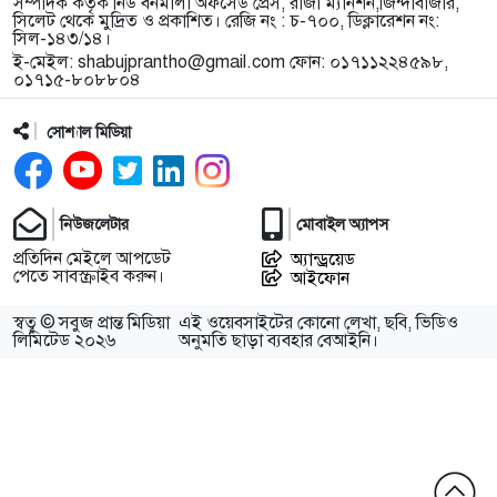
সম্পাদক কর্তৃক নিউ বর্নমালা অফসেড প্রেস, রাজা ম্যানশন,জিন্দাবাজার,
সিলেট থেকে মুদ্রিত ও প্রকাশিত। রেজি নং : চ-৭০০, ডিক্লারেশন নং:
সিল-১৪৩/১৪।
ই-মেইল:
shabujprantho@gmail.com
ফোন: ০১৭১১২২৪৫৯৮,
০১৭১৫-৮০৮৮০৪
সোশ্যাল মিডিয়া
নিউজলেটার
মোবাইল অ্যাপস
প্রতিদিন মেইলে আপডেট
অ্যান্ড্রয়েড
পেতে সাবস্ক্রাইব করুন।
আইফোন
স্বত্ব © সবুজ প্রান্ত মিডিয়া
এই ওয়েবসাইটের কোনো লেখা, ছবি, ভিডিও
লিমিটেড ২০২৬
অনুমতি ছাড়া ব্যবহার বেআইনি।