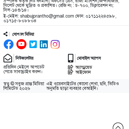
সম্পাদক কর্তৃক নিউ বর্নমালা অফসেড প্রেস, রাজা ম্যানশন,জিন্দাবাজার,
সিলেট থেকে মুদ্রিত ও প্রকাশিত। রেজি নং : চ-৭০০, ডিক্লারেশন নং:
সিল-১৪৩/১৪।
ই-মেইল:
shabujprantho@gmail.com
ফোন: ০১৭১১২২৪৫৯৮,
০১৭১৫-৮০৮৮০৪
সোশ্যাল মিডিয়া
নিউজলেটার
মোবাইল অ্যাপস
প্রতিদিন মেইলে আপডেট
অ্যান্ড্রয়েড
পেতে সাবস্ক্রাইব করুন।
আইফোন
স্বত্ব © সবুজ প্রান্ত মিডিয়া
এই ওয়েবসাইটের কোনো লেখা, ছবি, ভিডিও
লিমিটেড ২০২৬
অনুমতি ছাড়া ব্যবহার বেআইনি।