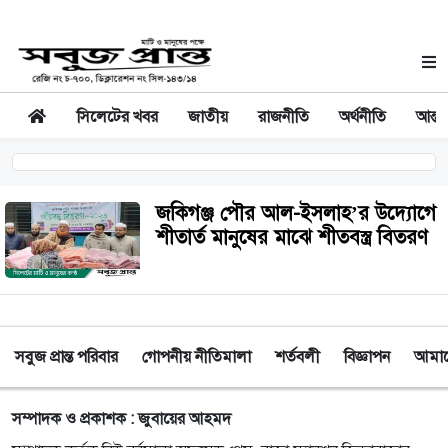
সিলেটের খবর
জাতীয়
রাজনীতি
অর্থনীতি
আন্তর
জকিগঞ্জ পৌর আল-ইসলাহ’র উদ্যোগে
শীতার্ত মানুষের মাঝে শীতবস্ত্র বিতরণ
সবুজ প্রান্ত পরিবার
গোপনীয় নীতিমালা
শর্তবলী
বিজ্ঞাপন
আমাদে
সম্পাদক ও প্রকাশক : জুবায়ের আহমদ