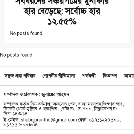
সবধরনের সঞ্চয়পত্রের মুনাফার
হার বেড়েছে: সর্বোচ্চ হার
১২.৫৫%
No posts found
No posts found
সবুজ প্রান্ত পরিবার
গোপনীয় নীতিমালা
শর্তবলী
বিজ্ঞাপন
আমাদে
সম্পাদক ও প্রকাশক : জুবায়ের আহমদ
সম্পাদক কর্তৃক নিউ বর্নমালা অফসেড প্রেস, রাজা ম্যানশন,জিন্দাবাজার,
সিলেট থেকে মুদ্রিত ও প্রকাশিত। রেজি নং : চ-৭০০, ডিক্লারেশন নং:
সিল-১৪৩/১৪।
ই-মেইল:
shabujprantho@gmail.com
ফোন: ০১৭১১২২৪৫৯৮,
০১৭১৫-৮০৮৮০৪