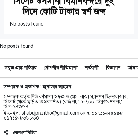
সিলেট ওসমানী বিমানবন্দরে দুই
দিনে কোটি টাকার স্বর্ণ জব্দ
No posts found
No posts found
সবুজ প্রান্ত পরিবার
গোপনীয় নীতিমালা
শর্তবলী
বিজ্ঞাপন
আমাদে
সম্পাদক ও প্রকাশক : জুবায়ের আহমদ
সম্পাদক কর্তৃক নিউ বর্নমালা অফসেড প্রেস, রাজা ম্যানশন,জিন্দাবাজার,
সিলেট থেকে মুদ্রিত ও প্রকাশিত। রেজি নং : চ-৭০০, ডিক্লারেশন নং:
সিল-১৪৩/১৪।
ই-মেইল:
shabujprantho@gmail.com
ফোন: ০১৭১১২২৪৫৯৮,
০১৭১৫-৮০৮৮০৪
সোশ্যাল মিডিয়া