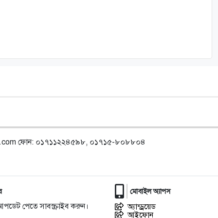
l.com
ফোন: ০১৭১১২২৪৫৯৮, ০১৭১৫-৮০৮৮০৪
র
মোবাইল অ্যাপস
আপডেট পেতে সাবস্ক্রাইব করুন।
অ্যান্ড্রয়েড
আইফোন