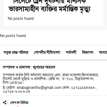
সিলেটে ট্রেন দুর্ঘটনায় মানসিক
ভারসাম্যহীন ব্যক্তির মর্মান্তিক মৃত্যু
No posts found
No posts found
সবুজ প্রান্ত পরিবার
গোপনীয় নীতিমালা
শর্তবলী
বিজ্ঞাপন
আমাদে
সম্পাদক ও প্রকাশক : জুবায়ের আহমদ
সম্পাদক কর্তৃক নিউ বর্নমালা অফসেড প্রেস, রাজা ম্যানশন,জিন্দাবাজার,
সিলেট থেকে মুদ্রিত ও প্রকাশিত। রেজি নং : চ-৭০০, ডিক্লারেশন নং:
সিল-১৪৩/১৪।
ই-মেইল:
shabujprantho@gmail.com
ফোন: ০১৭১১২২৪৫৯৮,
০১৭১৫-৮০৮৮০৪
সোশ্যাল মিডিয়া