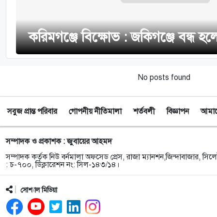
করিমগঞ্জে বিক্ষোভ : জকিগঞ্জে বন্ধ হল
No posts found
সবুজ প্রান্ত পরিবার
গোপনীয় নীতিমালা
শর্তবলী
বিজ্ঞাপন
আমাদে
সম্পাদক ও প্রকাশক : জুবায়ের আহমদ
সম্পাদক কর্তৃক নিউ বর্নমালা অফসেড প্রেস, রাজা ম্যানশন,জিন্দাবাজার, সিলে
: চ-৭০০, ডিক্লারেশন নং: সিল-১৪৩/১৪।
সোশ্যাল মিডিয়া