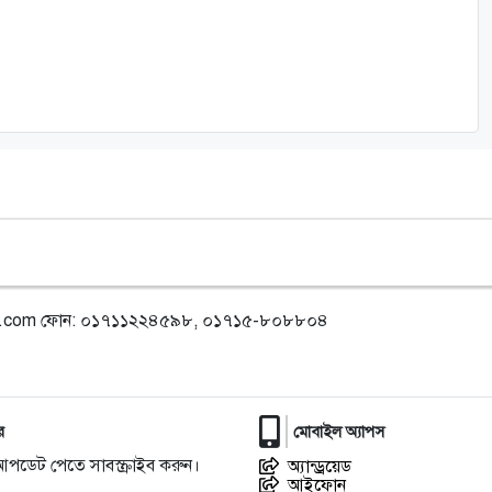
l.com
ফোন: ০১৭১১২২৪৫৯৮, ০১৭১৫-৮০৮৮০৪
র
মোবাইল অ্যাপস
আপডেট পেতে সাবস্ক্রাইব করুন।
অ্যান্ড্রয়েড
আইফোন