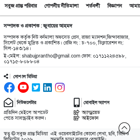
সবুজ প্রান্ত পরিবার
গোপনীয় নীতিমালা
শর্তবলী
বিজ্ঞাপন
আমাদে
৯
সেপ্টেম্বর থেকে সিলেট ওসমানী বিমানবন্দরে ফের বিদেশি
ফ্লাইট চালু করছে সালামএয়ার
সম্পাদক ও প্রকাশক : জুবায়ের আহমদ
১০
জকিগঞ্জে প্রাইম মিনিস্টার্স গোল্ডকাপ ফুটবল টুর্নামেন্ট
সম্পাদক কর্তৃক নিউ বর্নমালা অফসেড প্রেস, রাজা ম্যানশন,জিন্দাবাজার,
উপলক্ষে প্রস্তুতিমূলক সভা
সিলেট থেকে মুদ্রিত ও প্রকাশিত। রেজি নং : চ-৭০০, ডিক্লারেশন নং:
সিল-১৪৩/১৪।
ই-মেইল:
shabujprantho@gmail.com
ফোন: ০১৭১১২২৪৫৯৮,
১১
যশোরের স্কুলছাত্রীকে নিয়ে সিলেটে আত্মগোপন, মাজার
০১৭১৫-৮০৮৮০৪
গেট থেকে গ্রেফতার হবিগঞ্জের যুবক
সোশ্যাল মিডিয়া
১২
বালাউটে ফ্রি চক্ষু চিকিৎসা ক্যাম্প : প্রায় ৫ শত রোগী
পেলেন চিকিৎসাসেবা, ছানি অপারেশনের জন্য ১৬২ জন
নির্বাচিত
নিউজলেটার
মোবাইল অ্যাপস
প্রতিদিন মেইলে আপডেট
অ্যান্ড্রয়েড
১৩
স্থানীয় উন্নয়নে দরিদ্র জনগোষ্ঠীর অংশগ্রহণ নিশ্চিতে
পেতে সাবস্ক্রাইব করুন।
আইফোন
জকিগঞ্জে মতবিনিময় সভা
স্বত্ব © সবুজ প্রান্ত মিডিয়া
এই ওয়েবসাইটের কোনো লেখা, ছবি, ভিডিও
মায়ের অভিযোগের পর গ্রামবাসীর হাতে আটক যুবক থানা
লিমিটেড ২০২৬
অনুমতি ছাড়া ব্যবহার বেআইনি।