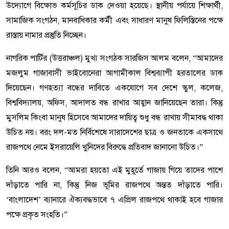
উদ্যোগে বিক্ষোভ কর্মসূচির ডাক দেওয়া হয়েছে। স্থানীয় পর্যায়ে শিক্ষার্থী,
সামাজিক সংগঠন, মানবাধিকার কর্মী এবং সাধারণ মানুষ ফিলিস্তিনের পক্ষে
রাস্তায় নামার প্রস্তুতি নিচ্ছেন।
নাগরিক পার্টির (উত্তরাঞ্চল) মুখ্য সংগঠক সারজিস আলম বলেন, “আমাদের
মজলুম গাজাবাসী ভাইবোনেরা আগামীকাল বিশ্বব্যাপী হরতালের ডাক
দিয়েছেন। গণহত্যা বন্ধের দাবিতে একযোগে সব দেশে স্কুল, কলেজ,
বিশ্ববিদ্যালয়, অফিস, আদালত বন্ধ রাখার আহ্বান জানিয়েছেন তারা। কিন্তু
মুসলিম কিংবা মানুষ হিসেবে আমাদের দায়িত্ব শুধু বন্ধ রাখায় সীমাবদ্ধ থাকা
উচিত নয়। বরং দল-মত নির্বিশেষে সারাদেশের ছাত্র ও জনতাকে একসাথে
রাজপথে নেমে ইসরায়েলি খুনিদের বিরুদ্ধে প্রতিবাদ জানানো উচিত।”
তিনি আরও বলেন, “আমরা হয়তো এই মুহূর্তে গাজায় গিয়ে তাদের পাশে
দাঁড়াতে পারি না, কিন্তু নিজ ভূমির রাজপথে অন্তত দাঁড়াতে পারি।
‘বাংলাদেশ’ ব্যানারে ঐক্যবদ্ধভাবে ৭ এপ্রিল রাজপথে থাকাই হবে গাজার
পক্ষে প্রকৃত সংহতি।”