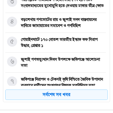
৩
সংবাদমাধ্যমের মুখোমুখি হতে দেওয়ায় ঢাকার তীব্র ক্ষোভ
৪
বড়লেখায় গণভোটের রায় ও জুলাই সনদ বাস্তবায়নের
দাবিতে জামায়াতের সমাবেশ ও গণমিছিল
৫
গোয়াইনঘাটে ১৭০ বোতল ভারতীয় ইস্কাফ কফ সিরাপ
উদ্ধার, গ্রেপ্তার ১
৬
জুলাই গণঅভ্যুত্থান দিবস উপলক্ষে জকিগঞ্জে আলোচনা
সভা
৭
জকিগঞ্জে নিরাপদ ও টেকসই কৃষি নিশ্চিতে জৈবিক উপাদান
ব্যবহারে নারীদের অংশগ্রহণ বিষয়ক মতবিনিময় সভা
সর্বশেষ সব খবর
৮
টাঙ্গুয়ার হাওর অবৈধভাবে অনুপ্রবেশের দায়ে ৬ হাউসবোটে
কে জরিমানা