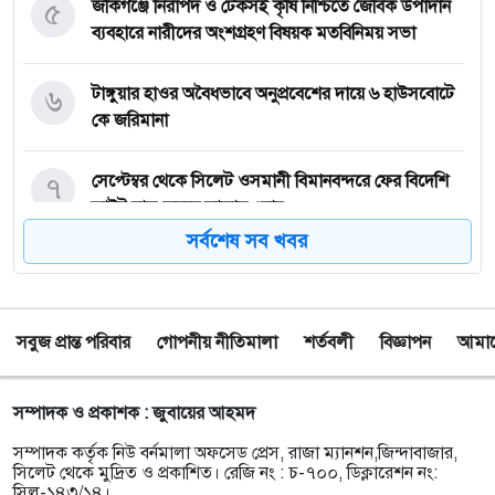
৫
জকিগঞ্জে নিরাপদ ও টেকসই কৃষি নিশ্চিতে জৈবিক উপাদান
ব্যবহারে নারীদের অংশগ্রহণ বিষয়ক মতবিনিময় সভা
৬
টাঙ্গুয়ার হাওর অবৈধভাবে অনুপ্রবেশের দায়ে ৬ হাউসবোটে
কে জরিমানা
৭
সেপ্টেম্বর থেকে সিলেট ওসমানী বিমানবন্দরে ফের বিদেশি
ফ্লাইট চালু করছে সালামএয়ার
সর্বশেষ সব খবর
৮
জকিগঞ্জে প্রাইম মিনিস্টার্স গোল্ডকাপ ফুটবল টুর্নামেন্ট
উপলক্ষে প্রস্তুতিমূলক সভা
সবুজ প্রান্ত পরিবার
গোপনীয় নীতিমালা
শর্তবলী
বিজ্ঞাপন
আমাদে
৯
যশোরের স্কুলছাত্রীকে নিয়ে সিলেটে আত্মগোপন, মাজার
গেট থেকে গ্রেফতার হবিগঞ্জের যুবক
সম্পাদক ও প্রকাশক : জুবায়ের আহমদ
১০
বালাউটে ফ্রি চক্ষু চিকিৎসা ক্যাম্প : প্রায় ৫ শত রোগী
সম্পাদক কর্তৃক নিউ বর্নমালা অফসেড প্রেস, রাজা ম্যানশন,জিন্দাবাজার,
পেলেন চিকিৎসাসেবা, ছানি অপারেশনের জন্য ১৬২ জন
সিলেট থেকে মুদ্রিত ও প্রকাশিত। রেজি নং : চ-৭০০, ডিক্লারেশন নং:
সিল-১৪৩/১৪।