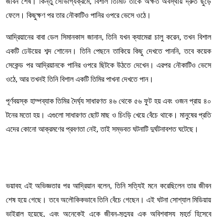
জীবন শেষ। কিন্তু সৌভাগ্যক্রমে, বিশাল তিমিটি তাকে অক্ষত অবস্থায় দ্রুত ছুড়ে
ফেলে। কিছুক্ষণ পর তার নৌকাটিও পানির ওপরে ভেসে ওঠে।
আদ্রিয়ানের বাবা ডেল সিমানকাস জানান, তিনি যখন ক্যামেরা চালু করেন, তখন বিশাল
একটি ঢেউয়ের শব্দ শোনেন। তিনি পেছনে তাকিয়ে কিছু দেখতে পাননি, তবে কয়েক
সেকেন্ড পর আদ্রিয়ানকে পানির ওপরে ছিটকে উঠতে দেখেন। এরপর নৌকাটিও ভেসে
ওঠে, আর তখনই তিনি বিশাল একটি তিমির পাখনা দেখতে পান।
পূর্ণবয়স্ক হাম্পব্যাক তিমির দৈর্ঘ্য সাধারণত ৪৬ থেকে ৫৬ ফুট হয় এবং ওজন প্রায় ৪০
টনের মতো হয়। এগুলো সাধারণত ছোট মাছ ও চিংড়ি খেয়ে বেঁচে থাকে। মানুষের প্রতি
এদের কোনো আক্রমণের প্রবণতা নেই, তাই সম্ভবত ঘটনাটি দুর্ঘটনাবশত ঘটেছে।
ভয়াবহ এই অভিজ্ঞতার পর আদ্রিয়ান বলেন, তিনি সত্যিই মনে করেছিলেন তার জীবন
শেষ হয়ে গেছে। তবে অলৌকিকভাবে তিনি বেঁচে গেছেন। এই ঘটনা সোশ্যাল মিডিয়ায়
ভাইরাল হয়েছে, এবং অনেকেই একে জীবন-মৃত্যুর এক অবিশ্বাস্য মুহূর্ত হিসেবে