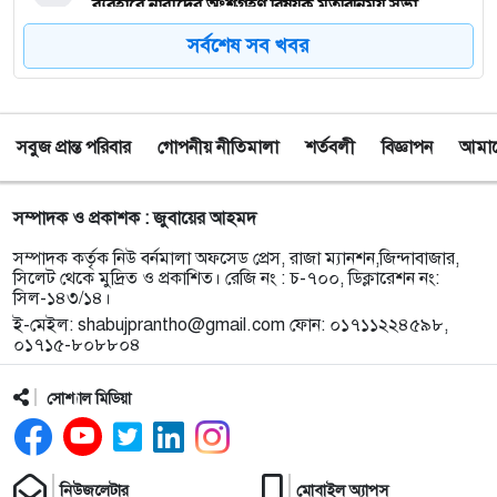
ব্যবহারে নারীদের অংশগ্রহণ বিষয়ক মতবিনিময় সভা
সর্বশেষ সব খবর
৮
টাঙ্গুয়ার হাওর অবৈধভাবে অনুপ্রবেশের দায়ে ৬ হাউসবোটে
কে জরিমানা
সবুজ প্রান্ত পরিবার
গোপনীয় নীতিমালা
শর্তবলী
বিজ্ঞাপন
আমাদে
৯
সেপ্টেম্বর থেকে সিলেট ওসমানী বিমানবন্দরে ফের বিদেশি
ফ্লাইট চালু করছে সালামএয়ার
সম্পাদক ও প্রকাশক : জুবায়ের আহমদ
১০
জকিগঞ্জে প্রাইম মিনিস্টার্স গোল্ডকাপ ফুটবল টুর্নামেন্ট
সম্পাদক কর্তৃক নিউ বর্নমালা অফসেড প্রেস, রাজা ম্যানশন,জিন্দাবাজার,
উপলক্ষে প্রস্তুতিমূলক সভা
সিলেট থেকে মুদ্রিত ও প্রকাশিত। রেজি নং : চ-৭০০, ডিক্লারেশন নং:
সিল-১৪৩/১৪।
ই-মেইল:
shabujprantho@gmail.com
ফোন: ০১৭১১২২৪৫৯৮,
১১
যশোরের স্কুলছাত্রীকে নিয়ে সিলেটে আত্মগোপন, মাজার
০১৭১৫-৮০৮৮০৪
গেট থেকে গ্রেফতার হবিগঞ্জের যুবক
সোশ্যাল মিডিয়া
১২
বালাউটে ফ্রি চক্ষু চিকিৎসা ক্যাম্প : প্রায় ৫ শত রোগী
পেলেন চিকিৎসাসেবা, ছানি অপারেশনের জন্য ১৬২ জন
নির্বাচিত
নিউজলেটার
মোবাইল অ্যাপস