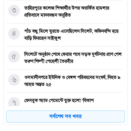
৩
তাহিরপুরে কলেজ শিক্ষার্থীর উপর অতর্কিত হামলার
প্রতিবাদে মানববন্ধন অনুষ্ঠিত
৪
পাঁচ বন্ধু মিলে ঘুরতে এসেছিলেন সিলেট, কফিনবন্দি হয়ে
বাড়ি ফিরছেন সাইফুল
৫
সিলেটে অনুষ্ঠান শেষে ফেরার পথে সড়ক দুর্ঘটনায় প্রাণ গেল
তরুণ শিল্পী পেহেলী ভৈরবীর
৬
ওসমানীনগরে ইউনিক ও বেঙ্গল পরিবহনের সংঘর্ষ, নিহত ৯
আহত অন্তত ২৫
৭
ফেসবুক অ্যাড পেমেন্টে যুক্ত হলো ‘বিকাশ
সর্বশেষ সব খবর
৮
সিলেটে চার বছরের শিশু ফাহিমা ধর্ষণ ও হত্যা মামলায়
জাকিরের ফাঁসি, ৫ লাখ টাকা জরিমানা