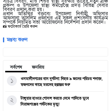
সচিত্র বিবরণ, মাও শিশুর স্বাস্থ্য সুরক্ষায় তাদের নতুন ব্রাঞ্চ
প্রকল্প ও উপজেলা স্বাস্থ্য কমপ্লেক্সে প্রদত্ত বিভিন্ন সেবার
বিবরণ প্রদান করা হয়।
প্রধান অতিথির বক্তব্যে উপজেলা নির্বাহী অফিসার
আফসানা তাসলিম প্রজন্মের এই সকল প্রশংসনীয় কার্যক্রম
সম্পর্কে নিয়মিত সভা আয়োজনের নির্দেশনা প্রদান করেন।
📸 ফটোকার্ড তৈরি করুন
মন্তব্য করুন
সর্বশেষ
জনপ্রিয়
১
‎ওসমানীনগরের বাস দুর্ঘটনা: নিহত ৯ জনের পরিচয় শনাক্ত,
স্বজনদের কাছে মরদেহ হস্তান্তর শুরু
২
টাঙ্গুয়ার হাওরে গোসল করতে নেমে পানিতে ডুবে
সিরাজগঞ্জের পর্যটকের মৃত্যু