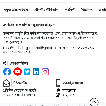
সবুজ প্রান্ত পরিবার
গোপনীয় নীতিমালা
শর্তবলী
বিজ্ঞাপন
আমাদে
৯
নয়াদিল্লিতে সাজাপ্রাপ্ত গণহত্যাকারী শেখ হাসিনাকে
সংবাদমাধ্যমের মুখোমুখি হতে দেওয়ায় ঢাকার তীব্র ক্ষোভ
সম্পাদক ও প্রকাশক : জুবায়ের আহমদ
১০
বড়লেখায় গণভোটের রায় ও জুলাই সনদ বাস্তবায়নের
সম্পাদক কর্তৃক নিউ বর্নমালা অফসেড প্রেস, রাজা ম্যানশন,জিন্দাবাজার,
দাবিতে জামায়াতের সমাবেশ ও গণমিছিল
সিলেট থেকে মুদ্রিত ও প্রকাশিত। রেজি নং : চ-৭০০, ডিক্লারেশন নং:
সিল-১৪৩/১৪।
ই-মেইল:
shabujprantho@gmail.com
ফোন: ০১৭১১২২৪৫৯৮,
১১
গোয়াইনঘাটে ১৭০ বোতল ভারতীয় ইস্কাফ কফ সিরাপ
০১৭১৫-৮০৮৮০৪
উদ্ধার, গ্রেপ্তার ১
সোশ্যাল মিডিয়া
১২
জুলাই গণঅভ্যুত্থান দিবস উপলক্ষে জকিগঞ্জে আলোচনা
সভা
নিউজলেটার
মোবাইল অ্যাপস
১৩
জকিগঞ্জে নিরাপদ ও টেকসই কৃষি নিশ্চিতে জৈবিক উপাদান
প্রতিদিন মেইলে আপডেট
অ্যান্ড্রয়েড
ব্যবহারে নারীদের অংশগ্রহণ বিষয়ক মতবিনিময় সভা
পেতে সাবস্ক্রাইব করুন।
আইফোন
টাঙ্গুয়ার হাওর অবৈধভাবে অনুপ্রবেশের দায়ে ৬ হাউসবোটে