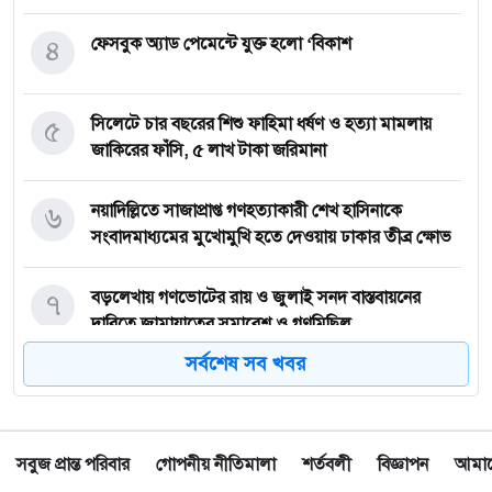
৪
ফেসবুক অ্যাড পেমেন্টে যুক্ত হলো ‘বিকাশ
৫
সিলেটে চার বছরের শিশু ফাহিমা ধর্ষণ ও হত্যা মামলায়
জাকিরের ফাঁসি, ৫ লাখ টাকা জরিমানা
৬
নয়াদিল্লিতে সাজাপ্রাপ্ত গণহত্যাকারী শেখ হাসিনাকে
সংবাদমাধ্যমের মুখোমুখি হতে দেওয়ায় ঢাকার তীব্র ক্ষোভ
৭
বড়লেখায় গণভোটের রায় ও জুলাই সনদ বাস্তবায়নের
দাবিতে জামায়াতের সমাবেশ ও গণমিছিল
সর্বশেষ সব খবর
৮
গোয়াইনঘাটে ১৭০ বোতল ভারতীয় ইস্কাফ কফ সিরাপ
উদ্ধার, গ্রেপ্তার ১
সবুজ প্রান্ত পরিবার
গোপনীয় নীতিমালা
শর্তবলী
বিজ্ঞাপন
আমাদে
৯
জুলাই গণঅভ্যুত্থান দিবস উপলক্ষে জকিগঞ্জে আলোচনা