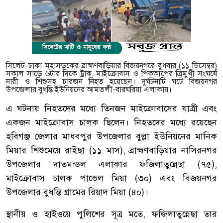
সিলেট-ঢাকা মহাসড়কের ব্রাহ্মণবাড়িয়ার বিজয়নগরে বুধবার (১১ ডিসেম্বর)
সকাল সাড়ে ৬টার দিকে ট্রাক, মাইক্রোবাস ও পিকআপের ত্রিমুখী সংঘর্ষে
নারী ও শিশুসহ চারজন নিহত হয়েছেন। দুর্ঘটনাটি ঘটে বিজয়নগর
উপজেলার বুধন্তি ইউনিয়নের আমতলী-বারঘরিয়া এলাকায়।
এ ঘটনায় নিহতদের মধ্যে তিনজন মাইক্রোবাসের যাত্রী এবং
একজন মাইক্রোবাস চালক ছিলেন। নিহতদের মধ্যে রয়েছেন
হবিগঞ্জ জেলার মাধবপুর উপজেলার বুল্লা ইউনিয়নের মানিক
মিয়ার শিশুমেয়ে রাইছা (১১ মাস), ব্রাহ্মণবাড়িয়ার নাসিরনগর
উপজেলার দাতমন্ডল এলাকার ফজিলাতুন্নেছা (৭৫),
মাইক্রোবাস চালক পাভেল মিয়া (৩০) এবং বিজয়নগর
উপজেলার বুধন্তি গ্রামের রিয়াদ মিয়া (৪০)।
স্থানীয় ও হাইওয়ে পুলিশের সূত্র মতে, ফজিলাতুন্নেছা তার