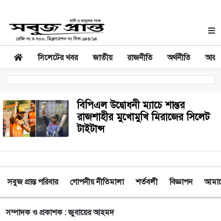
সিলেটের খবর
জাতীয়
রাজনীতি
অর্থনীতি
আন্তর
বিপিএল উদ্বোধনী ম্যাচে শান্তর
রাজশাহীর মুখোমুখি মিরাজের সিলেট
টাইটান্স
সবুজ প্রান্ত পরিবার
গোপনীয় নীতিমালা
শর্তবলী
বিজ্ঞাপন
আমাদে
সম্পাদক ও প্রকাশক : জুবায়ের আহমদ