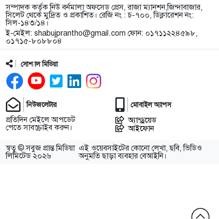
সম্পাদক কর্তৃক নিউ বর্নমালা অফসেড প্রেস, রাজা ম্যানশন,জিন্দাবাজার,
সিলেট থেকে মুদ্রিত ও প্রকাশিত। রেজি নং : চ-৭০০, ডিক্লারেশন নং:
সিল-১৪৩/১৪।
ই-মেইল:
shabujprantho@gmail.com
ফোন: ০১৭১১২২৪৫৯৮,
০১৭১৫-৮০৮৮০৪
সোশ্যাল মিডিয়া
নিউজলেটার
মোবাইল অ্যাপস
প্রতিদিন মেইলে আপডেট
অ্যান্ড্রয়েড
পেতে সাবস্ক্রাইব করুন।
আইফোন
স্বত্ব © সবুজ প্রান্ত মিডিয়া
এই ওয়েবসাইটের কোনো লেখা, ছবি, ভিডিও
লিমিটেড ২০২৬
অনুমতি ছাড়া ব্যবহার বেআইনি।