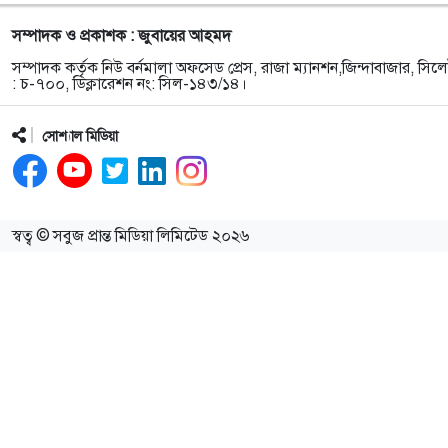
সম্পাদক ও প্রকাশক : জুবায়ের আহমদ
সম্পাদক কর্তৃক নিউ বর্নমালা অফসেড প্রেস, রাজা ম্যানশন,জিন্দাবাজার, সিলে
: চ-৭০০, ডিক্লারেশন নং: সিল-১৪৩/১৪।
সোশ্যাল মিডিয়া
স্বত্ব © সবুজ প্রান্ত মিডিয়া লিমিটেড ২০২৬