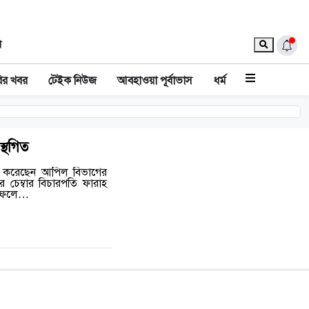
া
ির খবর
টেইক নিউজ
আবহাওয়া পূর্বাভাস
ধর্ম
স্থগিত
গিত করেছেন আপিল বিভাগের
 চেম্বার বিচারপতি ফারাহ
। ফলে…