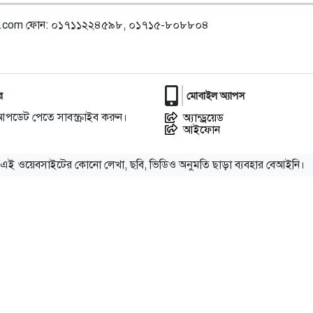
l.com
ফোন: ০১৭১১২২৪৫৯৮, ০১৭১৫-৮০৮৮০৪
র
মোবাইল অ্যাপস
আপডেট পেতে সাবস্ক্রাইব করুন।
অ্যান্ড্রয়েড
আইফোন
এই ওয়েবসাইটের কোনো লেখা, ছবি, ভিডিও অনুমতি ছাড়া ব্যবহার বেআইনি।